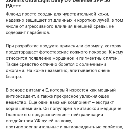
2Kiehl’s Ultra Light Daily UV Defense SPF 50
PA+++
Флюид просто создан для чувствительной кожи,
надежно защищает от длинных и коротких лучей, в том
числе от агрессивного влияния внешней среды, не
содержит парабенов.
При разработке продукта применили формулу, которая
предотвращает фотостарение кожного покрова. К нему
относится появление морщинок и пигментных пятен.
Также средство отлично борется с солнечными
ожогами. На коже незаметно, впитывается очень
быстро.
В основе витамин Е, который известен как мощный
антиоксидант, а также прекрасное увлажняющее
вещество. Еще один важный компонент ‒ экстракт
корня шлемника. Он популярен в китайской медицине.
Главное его предназначение ‒ нейтрализация
воздействия УФ-лучей на кожу,
противовоспалительные и антиоксидантные свойства,