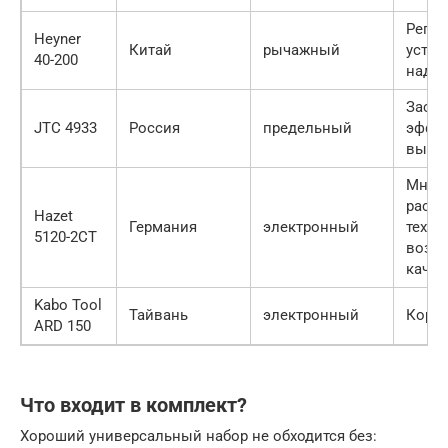
Регул
Heyner
Китай
рычажный
устан
40-200
надеж
Засте
JTC 4933
Россия
предельный
эффек
высок
Мног
расш
Hazet
Германия
электронный
техни
5120-2CT
возмо
качес
Kabo Tool
Тайвань
электронный
Корпу
ARD 150
Что входит в комплект?
Хороший универсальный набор не обходится без: