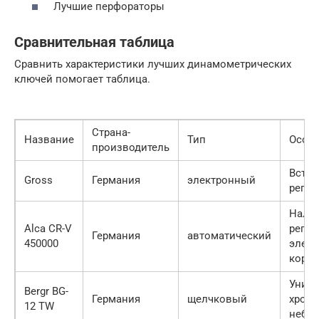
Лучшие перфораторы
Сравнительная таблица
Сравнить характеристики лучших динамометрических
ключей помогает таблица.
Страна-
Название
Тип
Особ
производитель
Встро
Gross
Германия
электронный
регул
Налич
Alca CR-V
регу
Германия
автоматический
450000
элеме
корпу
Униве
Bergr BG-
Германия
щелчковый
хроми
12 TW
небол