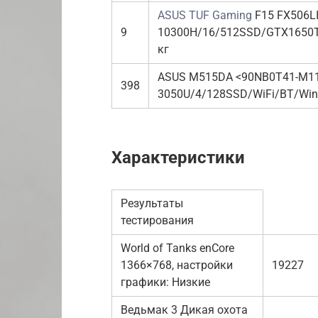
ASUS TUF Gaming
F15 FX506LI
9
10300H/16/512SSD/GTX1650Ti
кг
ASUS M515DA <90NB0T41-M11
398
3050U/4/128SSD/WiFi/BT/Win1
Характеристики
Результаты
тестирования
World of Tanks enCore
1366×768, настройки
19227
графики: Низкие
Ведьмак 3 Дикая охота