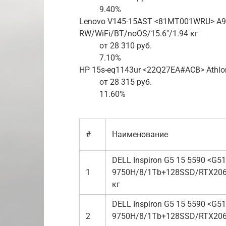
9.40%
Lenovo V145-15AST <81MT001WRU> A9
RW/WiFi/BT/noOS/15.6″/1.94 кг
от 28 310 руб.
7.10%
HP 15s-eq1143ur <22Q27EA#ACB> Athlo
от 28 315 руб.
11.60%
#
Наименование
DELL Inspiron G5 15 5590 <G51
1
9750H/8/1Tb+128SSD/RTX2060
кг
DELL Inspiron G5 15 5590 <G51
2
9750H/8/1Tb+128SSD/RTX2060