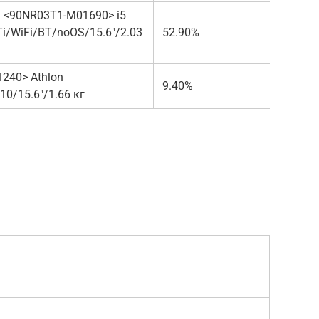
 <90NR03T1-M01690> i5
/WiFi/BT/noOS/15.6″/2.03
52.90%
от 63
240> Athlon
9.40%
от 27
0/15.6″/1.66 кг