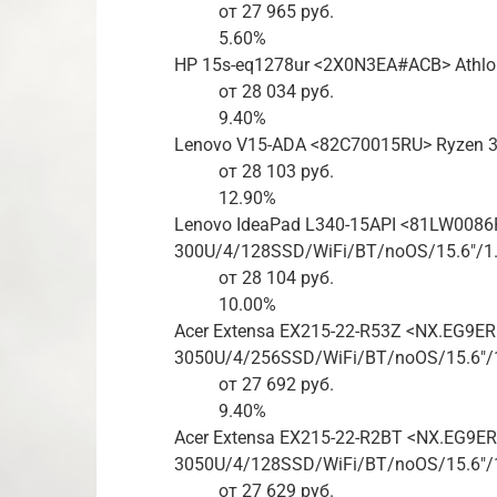
от 27 965 руб.
5.60%
HP 15s-eq1278ur <2X0N3EA#ACB> Athlo
от 28 034 руб.
9.40%
Lenovo V15-ADA <82C70015RU> Ryzen 3
от 28 103 руб.
12.90%
Lenovo IdeaPad L340-15API <81LW0086
300U/4/128SSD/WiFi/BT/noOS/15.6″/1.
от 28 104 руб.
10.00%
Acer Extensa EX215-22-R53Z <NX.EG9ER
3050U/4/256SSD/WiFi/BT/noOS/15.6″/1
от 27 692 руб.
9.40%
Acer Extensa EX215-22-R2BT <NX.EG9ER
3050U/4/128SSD/WiFi/BT/noOS/15.6″/1
от 27 629 руб.