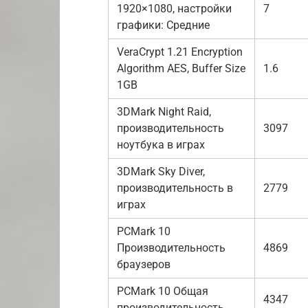
1920×1080, настройки
7
графики: Средние
VeraCrypt 1.21 Encryption
Algorithm AES, Buffer Size
1.6
1GB
3DMark Night Raid,
производительность
3097
ноутбука в играх
3DMark Sky Diver,
производительность в
2779
играх
PCMark 10
Производительность
4869
браузеров
PCMark 10 Общая
4347
производительность