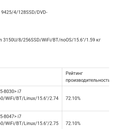
 9425/4/128SSD/DVD-
n 3150U/8/256SSD/WiFi/BT/noOS/15.6″/1.59 кг
Рейтинг
Цена 
производительности
5-8030> i7
/WiFi/BT/Linux/15.6″/2.74
72.10%
от 99
5-8047> i7
/WiFi/BT/Linux/15.6″/2.75
72.10%
от 10