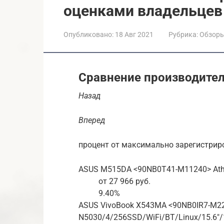
оценками владельцев
Опубликовано:
18 Авг 2021
Рубрика:
Обзор
Сравнение производител
Назад
Вперед
процент от максимально зарегистрир
ASUS M515DA <90NB0T41-M11240> Athl
от 27 966 руб.
9.40%
ASUS VivoBook X543MA <90NB0IR7-M22
N5030/4/256SSD/WiFi/BT/Linux/15.6″/