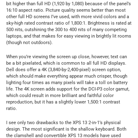
bit higher than full HD (1,920 by 1,080) because of the panel’s
16:10 aspect ratio. Picture quality seems better than most
other full HD screens I’ve used, with more vivid colors and a
sky-high rated contrast ratio of 1,800:1. Brightness is rated at
500 nits, outshining the 300 to 400 nits of many competing
laptops, and that makes for easy viewing in brightly lit rooms
(though not outdoors).
When you’re viewing the screen up close, however, text can
be a bit pixelated, which is common to all full HD displays.
Dell does offer a 4K (3,840-by-2,400-pixel) screen option,
which should make everything appear much crisper, though
lighting four times as many pixels will take a toll on battery
life. The 4K screen adds support for the DCI-P3 color gamut,
which could result in more brilliant and faithful color
reproduction, but it has a slightly lower 1,500:1 contrast
ratio.
I see only two drawbacks to the XPS 13 2-in-1’s physical
design. The most significant is the shallow keyboard. Both
the clamshell and convertible XPS 13 models have used