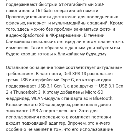
поддерживают быстрый 512-гигабайтный SSD-
накопитель и 16 Гбайт оперативной памяти.
Производительности достаточно для повседневных
офисных, интернет- и мультимедийных заданий. Кроме
того, здесь можно без проблем заниматься фото- и
видео-обработкой в 4К-разрешении. В течении
ближайших нескольких лет вряд ли в этом плане что-то
изменится. Таким образом, с данным ультрабуком вы
будете хорошо готовы к ближайшему будущему.
Остальное оснащение тоже соответствует актуальным
требованиям. В частности, Dell XPS 13 располагает
тремя USB-интерфейсами Type-C, из которых один
поддерживает USB 3.1 Gen 1, а два других — USB 3.1 Gen
2 и Thunderbolt 3. К этому добавлены Micro-SD
-кардридер, WLAN-модуль стандарта ac и Bluetooth.
Классического SD-кардридера, равно как и давно
знакомого USB-A-порта здесь нет. Зато для
использования последнего в комплект поставки
входит подходящий адаптер. Впрочем, это ничего
особенно не меняет в том, что его использование