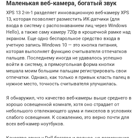
Маленькая веб-камера, богатый звук
XPS 13 2-in-1 разделяет инновационную веб-камеру XPS
13, которая позволяет разместить ИК-датчики (для
входа в систему с распознаванием лиц через Windows
Hello), а также саму камеру 720p в крошечной рамке над
экраном. Еще одно беспарольное средство входа в
учетную запись Windows 10 — это кнопка питания,
которая выполняет функцию считывателя отпечатков
пальцев. Последнему иногда не удавалось успешно
войти в систему, а прямоугольная форма кнопки
мешала моим большим пальцам регистрировать свои
отпечатки. Однако, как только я привык класть палец в
нужное место, точность считывателя улучшилась.
Я обнаружил, что качество веб-камеры выше среднего в
хорошо освещенной комнате, хотя оно страдает от
небольшого отвлекающего шума и пикселов в условиях
слабого освещения. К сожалению, это верно почти для
всех веб-камер ноутбуков.
Качество звука у Dell богатое и полное, но размещение