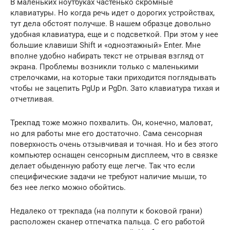
В маленьких ноутбуках частенько скромные
клавиатуры. Но когда речь идет о дорогих устройствах,
тут дела обстоят получше. В нашем образце довольно
удобная клавиатура, еще и с подсветкой. При этом у нее
большие клавиши Shift и «одноэтажный» Enter. Мне
вполне удобно набирать текст не отрывая взгляд от
экрана. Проблемы возникли только с маленькими
стрелочками, на которые таки приходится поглядывать
чтобы не зацепить PgUp и PgDn. Зато клавиатура тихая и
отчетливая.
Трекпад тоже можно похвалить. Он, конечно, маловат,
но для работы мне его достаточно. Сама сенсорная
поверхность очень отзывчивая и точная. Но и без этого
компьютер оснащен сенсорным дисплеем, что в связке
делает обыденную работу еще легче. Так что если
специфические задачи не требуют наличие мыши, то
без нее легко можно обойтись.
Недалеко от трекпада (на полпути к боковой грани)
расположен сканер отпечатка пальца. С его работой