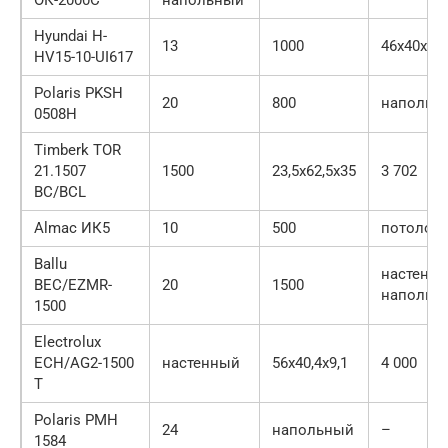
ОК-2000С
напольный
Hyundai H-
13
1000
46х40х8
HV15-10-UI617
Polaris PKSH
20
800
напольн
0508H
Timberk TOR
21.1507
1500
23,5х62,5х35
3 702
BC/BCL
Almac ИК5
10
500
потолоч
Ballu
настенны
BEC/EZMR-
20
1500
напольн
1500
Electrolux
ECH/AG2-1500
настенный
56х40,4х9,1
4 000
T
Polaris PMH
24
напольный
–
1584