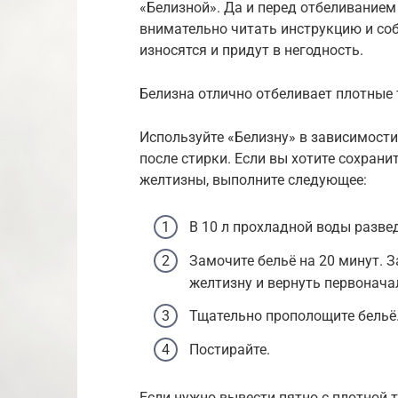
«Белизной». Да и перед отбеливанием
внимательно читать инструкцию и со
износятся и придут в негодность.
Белизна отлично отбеливает плотные
Используйте «Белизну» в зависимости 
после стирки. Если вы хотите сохрани
желтизны, выполните следующее:
В 10 л прохладной воды разведи
Замочите бельё на 20 минут. З
желтизну и вернуть первонача
Тщательно прополощите бельё
Постирайте.
Если нужно вывести пятно с плотной т