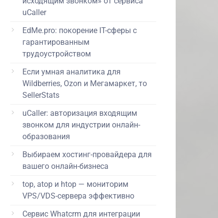
исходящим звонком» от сервиса
uCaller
EdMe.pro: покорение IT-сферы с
гарантированным
трудоустройством
Если умная аналитика для
Wildberries, Ozon и Мегамаркет, то
SellerStats
uCaller: авторизация входящим
звонком для индустрии онлайн-
образования
Выбираем хостинг-провайдера для
вашего онлайн-бизнеса
top, atop и htop — мониторим
VPS/VDS-сервера эффективно
Сервис Whatcrm для интеграции