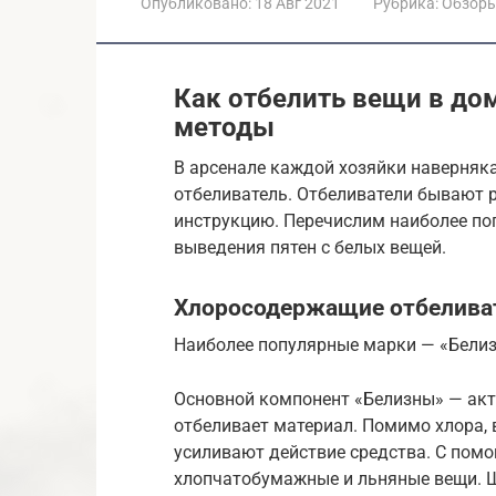
Опубликовано:
18 Авг 2021
Рубрика:
Обзор
Как отбелить вещи в до
методы
В арсенале каждой хозяйки наверняка
отбеливатель. Отбеливатели бывают 
инструкцию. Перечислим наиболее по
выведения пятен с белых вещей.
Хлоросодержащие отбелива
Наиболее популярные марки — «Белизн
Основной компонент «Белизны» — акт
отбеливает материал. Помимо хлора, 
усиливают действие средства. С пом
хлопчатобумажные и льняные вещи. Шё