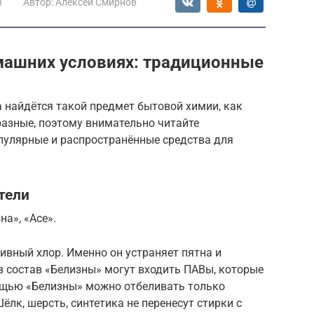
ы
Автор:
Алексей Смирнов
машних условиях: традиционные
 найдётся такой предмет бытовой химии, как
разные, поэтому внимательно читайте
пулярные и распространённые средства для
тели
а», «Ace».
ивный хлор. Именно он устраняет пятна и
в состав «Белизны» могут входить ПАВы, которые
ощью «Белизны» можно отбеливать только
лк, шерсть, синтетика не перенесут стирки с