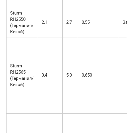
Sturm
RH2550
2,1
2,7
0,55
Защи
(Германия/
Китай)
Sturm
RH2565
3,4
5,0
0,650
(Германия/
Китай)