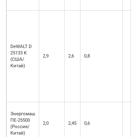
DeWALT D
25133 K
2,9
2,6
0,8
(США/
Китай)
Энергомаш
ПЕ-25500
2,0
2,45
0,6
(Россия/
Китай)