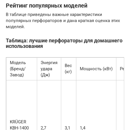
Рейтинг популярных моделей
В таблице приведены важные характеристики
популярных перфораторов и дана краткая оценка этих
моделей.
Таблица: лучшие перфораторы для домашнего
использования
Модель
Энергия
Вес
(Бренд/
удара
Мощность (кВт)
Реж
(кг)
Завод)
(Дж)
KRÜGER
KBH-1400
2,7
3,1
1,4