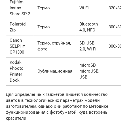
Fujifilm
Instax
Термо
Wi-Fi
320х320
Share SP-2
Polaroid
Bluetooth
Термо
300х300
Zip
4.0, NFC
Canon
Термо, струйная,
SD, USB
SELPHY
300х300
фото
2.0, Wi-Fi
CP1300
Kodak
microSD,
Phooto
Сублимационная
microUSB,
Printer
USB
Dock
Для определенных гаджетов пишется количество
цветов в технологических параметрах модели
изготовителем, однако они работают по методике
функционирования с фотобумагой, куда встроены
красители.