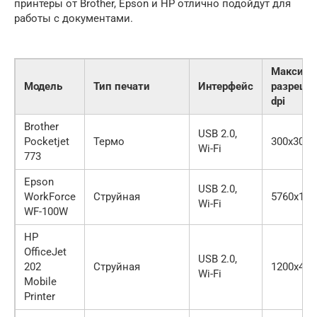
принтеры от Brother, Epson и HP отлично подойдут для
работы с документами.
Максима
Модель
Тип печати
Интерфейс
разрешен
dpi
Brother
USB 2.0,
Pocketjet
Термо
300х300
Wi-Fi
773
Epson
USB 2.0,
WorkForce
Струйная
5760х144
Wi-Fi
WF-100W
HP
OfficeJet
USB 2.0,
202
Струйная
1200х480
Wi-Fi
Mobile
Printer