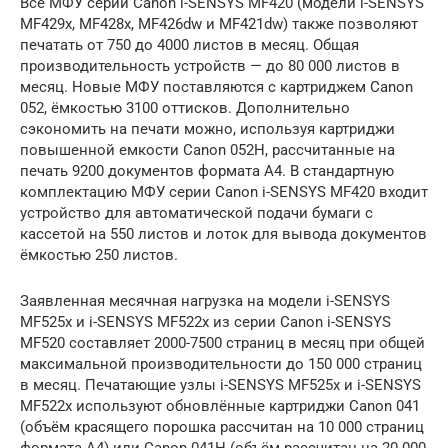
Все МФУ серии Canon i-SENSYS MF420 (модели i-SENSYS
MF429x, MF428x, MF426dw и MF421dw) также позволяют
печатать от 750 до 4000 листов в месяц. Общая
производительность устройств — до 80 000 листов в
месяц. Новые МФУ поставляются с картриджем Canon
052, ёмкостью 3100 оттисков. Дополнительно
сэкономить на печати можно, используя картриджи
повышенной емкости Canon 052Н, рассчитанные на
печать 9200 документов формата А4. В стандартную
комплектацию МФУ серии Canon i-SENSYS MF420 входит
устройство для автоматической подачи бумаги с
кассетой на 550 листов и лоток для вывода документов
ёмкостью 250 листов.
Заявленная месячная нагрузка на модели i-SENSYS
MF525x и i-SENSYS MF522x из серии Canon i-SENSYS
MF520 составляет 2000-7500 страниц в месяц при общей
максимальной производительности до 150 000 страниц
в месяц. Печатающие узлы i-SENSYS MF525x и i-SENSYS
MF522x используют обновлённые картриджи Canon 041
(объём красящего порошка рассчитан на 10 000 страниц
формата А4) или Canon 041Н (объём рассчитан на 20 000