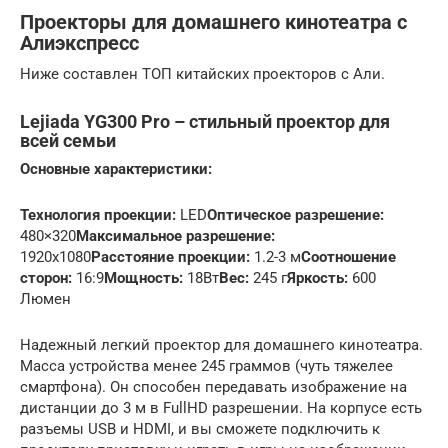
Проекторы для домашнего кинотеатра с
Алиэкспресс
Ниже составлен ТОП китайских проекторов с Али.
Lejiada YG300 Pro – стильный проектор для
всей семьи
Основные характеристики:
Технология проекции:
LED
Оптическое разрешение:
480×320
Максимальное разрешение:
1920х1080
Расстояние проекции:
1.2-3 м
Соотношение
сторон:
16:9
Мощность:
18Вт
Вес:
245 г
Яркость:
600
Люмен
Надежный легкий проектор для домашнего кинотеатра.
Масса устройства менее 245 граммов (чуть тяжелее
смартфона). Он способен передавать изображение на
дистанции до 3 м в FullHD разрешении. На корпусе есть
разъемы USB и HDMI, и вы сможете подключить к