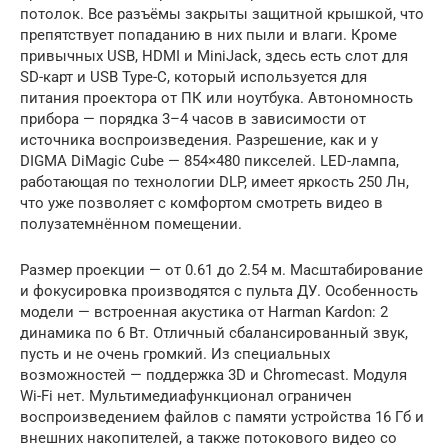
потолок. Все разъёмы закрыты защитной крышкой, что
препятствует попаданию в них пыли и влаги. Кроме
привычных USB, HDMI и MiniJack, здесь есть слот для
SD-карт и USB Type-C, который используется для
питания проектора от ПК или ноутбука. Автономность
прибора — порядка 3–4 часов в зависимости от
источника воспроизведения. Разрешение, как и у
DIGMA DiMagic Cube — 854×480 пикселей. LED-лампа,
работающая по технологии DLP, имеет яркость 250 Лн,
что уже позволяет с комфортом смотреть видео в
полузатемнённом помещении.
Размер проекции — от 0.61 до 2.54 м. Масштабирование
и фокусировка производятся с пульта ДУ. Особенность
модели — встроенная акустика от Harman Kardon: 2
динамика по 6 Вт. Отличный сбалансированный звук,
пусть и не очень громкий. Из специальных
возможностей — поддержка 3D и Chromecast. Модуля
Wi-Fi нет. Мультимедиафункционал ограничен
воспроизведением файлов с памяти устройства 16 Гб и
внешних накопителей, а также потокового видео со