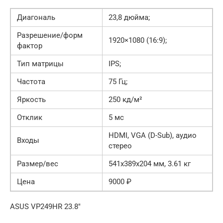
Диагональ
23,8 дюйма;
Разрешение/форм
1920×1080 (16:9);
фактор
Тип матрицы
IPS;
Частота
75 Гц;
Яркость
250 кд/м²
Отклик
5 мс
HDMI, VGA (D-Sub), аудио
Входы
стерео
Размер/вес
541x389x204 мм, 3.61 кг
Цена
9000 ₽
ASUS VP249HR 23.8″