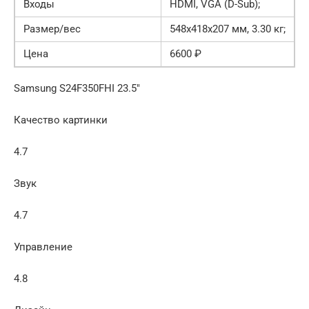
Входы
HDMI, VGA (D-Sub);
Размер/вес
548x418x207 мм, 3.30 кг;
Цена
6600 ₽
Samsung S24F350FHI 23.5″
Качество картинки
4.7
Звук
4.7
Управление
4.8