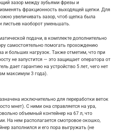
ющий зазор между зубьями фрезы и
 изменять фракционность выходящей щепки. Для
ожно увеличивать зазор, чтоб щепка была
и листьев наоборот уменьшать.
матической подачи, в комплекте дополнительно
ору самостоятельно помогать прохождению
ва и больших нагрузок. Также отметим, что при
осту не запустится — это защищает оператора от
ль дает гарантию на устройство 5 лет, чего нет
ам максимум 3 года).
азначена исключительно для переработки веток
осто мнет). С ними она справляется на ура,
вольно объемный контейнер на 67 л, что
ми. На нем располагается смотровое окошко,
йнер заполнился и его пора выгружать (не