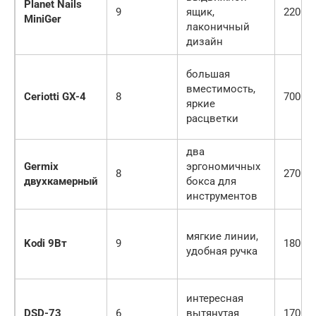
Planet Nails
9
ящик,
2200
MiniGer
лаконичный
дизайн
большая
вместимость,
Ceriotti GX-4
8
7000
яркие
расцветки
два
Germix
эргономичных
8
2700
двухкамерный
бокса для
инструментов
мягкие линии,
Kodi 9Вт
9
1800
удобная ручка
интересная
DSD-73
6
вытянутая
1700