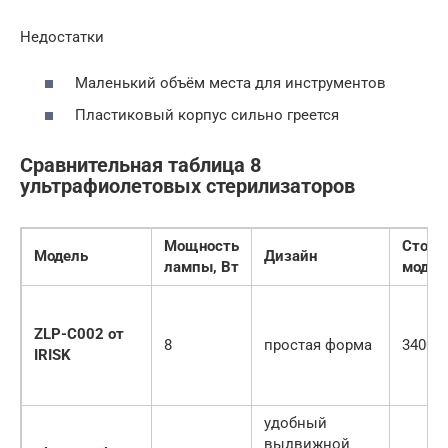
Недостатки
Маленький объём места для инструментов
Пластиковый корпус сильно греется
Сравнительная таблица 8
ультрафиолетовых стерилизаторов
Мощность
Стоим
Модель
Дизайн
лампы, Вт
модел
ZLP-C002 от
8
простая форма
3400
IRISK
удобный
выдвижной