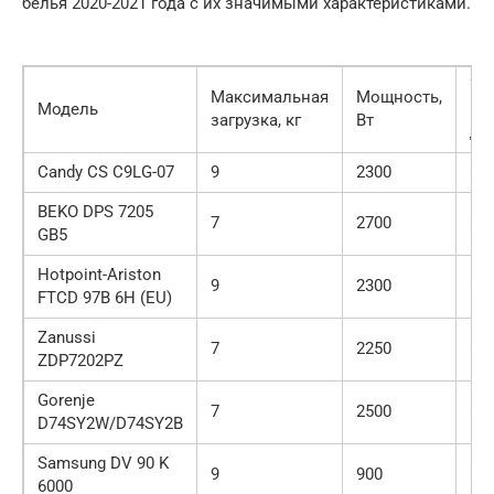
белья 2020-2021 года с их значимыми характеристиками.
Ур
Максимальная
Мощность,
Модель
шу
загрузка, кг
Вт
дБ
Candy CS C9LG-07
9
2300
68
BEKO DPS 7205
7
2700
65
GB5
Hotpoint-Ariston
9
2300
66
FTCD 97B 6H (EU)
Zanussi
7
2250
65
ZDP7202PZ
Gorenje
7
2500
65
D74SY2W/D74SY2B
Samsung DV 90 K
9
900
65
6000