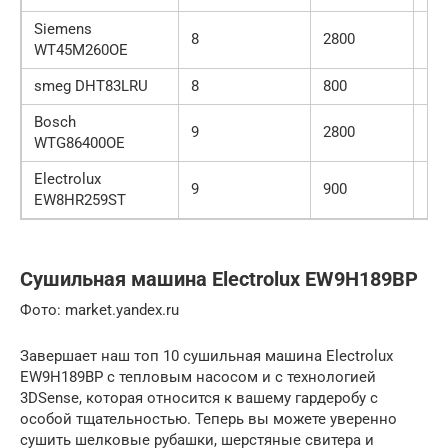
Siemens
8
2800
64
WT45M260OE
smeg DHT83LRU
8
800
65
Bosch
9
2800
64
WTG86400OE
Electrolux
9
900
65
EW8HR259ST
Сушильная машина Electrolux EW9H189BP
Фото: market.yandex.ru
Завершает наш топ 10 сушильная машина Electrolux
EW9H189BP с тепловым насосом и с технологией
3DSense, которая относится к вашему гардеробу с
особой тщательностью. Теперь вы можете уверенно
сушить шелковые рубашки, шерстяные свитера и