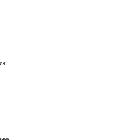
ия;
ения.