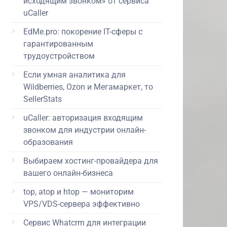
исходящим звонком» от сервиса
uCaller
EdMe.pro: покорение IT-сферы с
гарантированным
трудоустройством
Если умная аналитика для
Wildberries, Ozon и Мегамаркет, то
SellerStats
uCaller: авторизация входящим
звонком для индустрии онлайн-
образования
Выбираем хостинг-провайдера для
вашего онлайн-бизнеса
top, atop и htop — мониторим
VPS/VDS-сервера эффективно
Сервис Whatcrm для интеграции