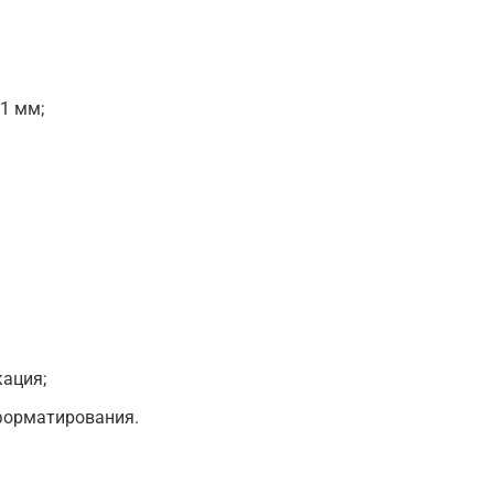
1 мм;
ация;
 форматирования.