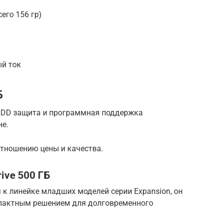
его 156 гр)
ый ток
Б
HDD защита и программная поддержка
е.
отношению цены и качества.
rive 500 ГБ
 к линейке младших моделей серии Expansion, он
мпактным решением для долговременного