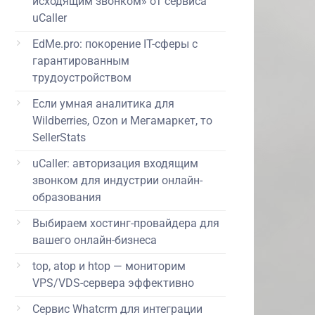
исходящим звонком» от сервиса
uCaller
EdMe.pro: покорение IT-сферы с
гарантированным
трудоустройством
Если умная аналитика для
Wildberries, Ozon и Мегамаркет, то
SellerStats
uCaller: авторизация входящим
звонком для индустрии онлайн-
образования
Выбираем хостинг-провайдера для
вашего онлайн-бизнеса
top, atop и htop — мониторим
VPS/VDS-сервера эффективно
Сервис Whatcrm для интеграции