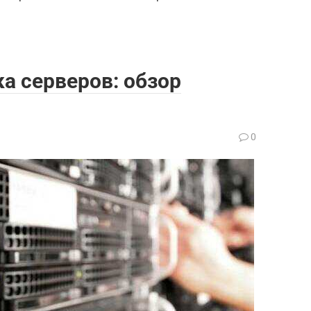
а серверов: обзор
а
0