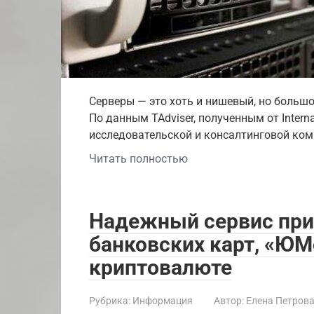
Серверы — это хоть и нишевый, но больш
По данным TAdviser, полученным от Intern
исследовательской и консалтинговой ко
Читать полностью
Надежный сервис при
банковских карт, «ЮM
криптовалюте
Рубрика:
Информация
Автор:
Елена Петров