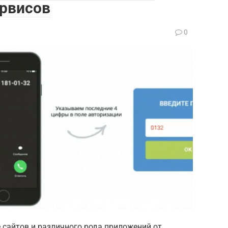
ервисов
а
0
 сайтов и различного рода приложений от