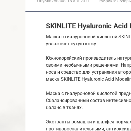
Опубликовано:
18 Авг 2021
Рубрика:
Обзор
SKINLITE Hyaluronic Acid
Маска с гиалуроновой кислотой SKINLI
увлажняет сухую кожу
Южнокорейский производитель натура
своими необычными решениями. Напр
носа и средство для устранения втор
маска SKINLITE Hyaluronic Acid Mode
Маска с гиалуроновой кислотой предн
Сбалансированный состав интенсивно
баланс в тканях.
Экстракты ромашки и шалфея нормал
противовоспалительными, антиокси