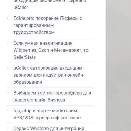
исходящим звонком» от сервиса
uCaller
EdMe.pro: покорение IT-сферы с
гарантированным
трудоустройством
Если умная аналитика для
Wildberries, Ozon и Мегамаркет, то
SellerStats
uCaller: авторизация входящим
звонком для индустрии онлайн-
образования
Выбираем хостинг-провайдера для
вашего онлайн-бизнеса
top, atop и htop — мониторим
VPS/VDS-сервера эффективно
Сервис Whatcrm для интеграции