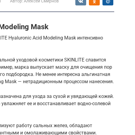
ы
Автор:
Алексей Смирнов
 Modeling Mask
TE Hyaluronic Acid Modeling Mask интенсивно
льной уходовой косметики SKINLITE славится
имер, марка выпускает маску для очищения пор
ого подбородка. Не менее интересна альгинатная
ling Mask — нетрадиционным процессом нанесения.
азначена для ухода за сухой и увядающей кожей.
 увлажняет ее и восстанавливает водно-солевой
изуют работу сальных желез, обладают
дантными и омолаживающими свойствами.