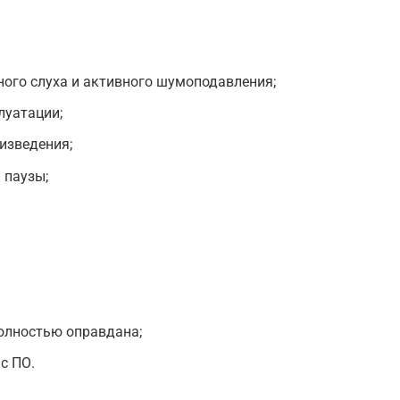
ого слуха и активного шумоподавления;
луатации;
изведения;
 паузы;
олностью оправдана;
с ПО.