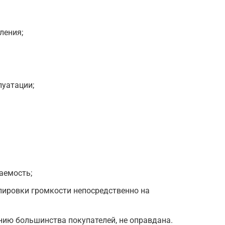
ления;
луатации;
аемость;
лировки громкости непосредственно на
ению большинства покупателей, не оправдана.