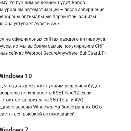
мму, то лучшим решением будет Panda.
м уровнем автоматизации – после завершения
подобраны оптимальные параметры защиты.
о она уступает Avast и AVG.
ся на официальных сайтах каждого антивируса.
русов, но мы выбрали самые популярные в СНГ
ые сейчас Webroot SecureAnywhere, BullGuard, F-
Windows 10
т, что для «десятки» лучшим решением будет
ду возросла популярность ESET Nod32. Если
стоит остановится на 360 Total и AVG.
еднюю версию Windows. На более ранних ОС от
хвастаться высокой оптимизацией.
Windows 7