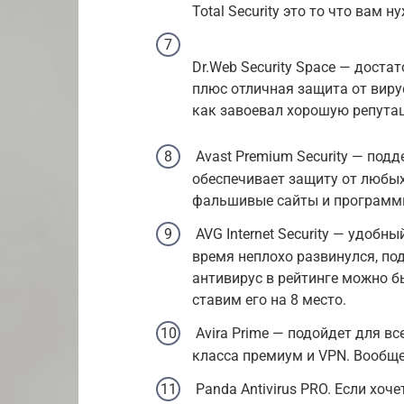
Total Security это то что вам 
Dr.Web Security Space — доста
плюс отличная защита от вирус
как завоевал хорошую репута
Avast Premium Security — подд
обеспечивает защиту от любых
фальшивые сайты и программы
AVG Internet Security — удобн
время неплохо развинулся, по
антивирус в рейтинге можно бы
ставим его на 8 место.
Avira Prime — подойдет для вс
класса премиум и VPN. Вообще
Panda Antivirus PRO. Если хоч