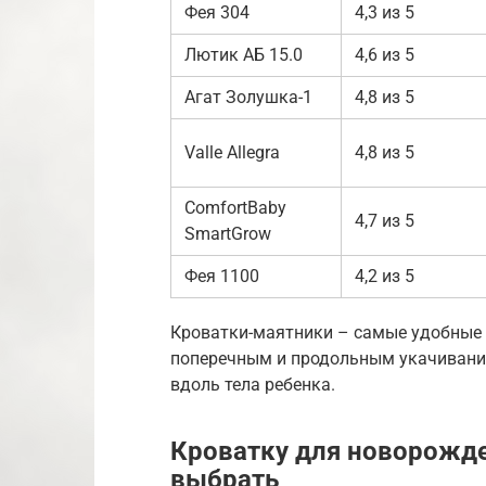
Фея 304
4,3 из 5
Лютик АБ 15.0
4,6 из 5
Агат Золушка-1
4,8 из 5
Valle Allegra
4,8 из 5
ComfortBaby
4,7 из 5
SmartGrow
Фея 1100
4,2 из 5
Кроватки-маятники – самые удобные 
поперечным и продольным укачивание
вдоль тела ребенка.
Кроватку для новорожд
выбрать