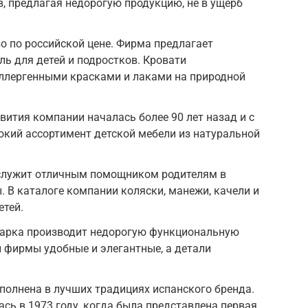
, предлагая недорогую продукцию, не в ущерб
во по российской цене. Фирма предлагает
ь для детей и подростков. Кровати
ллергенными красками и лаками на природной
вития компании началась более 90 лет назад и с
рокий ассортимент детской мебели из натуральной
 служит отличным помощником родителям в
. В каталоге компании коляски, манежи, качели и
етей.
 марка производит недорогую функциональную
й фирмы удобные и элегантные, а детали
полнена в лучших традициях испанского бренда.
сь в 1973 году, когда была представлена первая