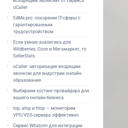
исходящим звонком» от сервиса
uCaller
EdMe.pro: покорение IT-сферы с
гарантированным
трудоустройством
Если умная аналитика для
Wildberries, Ozon и Мегамаркет, то
SellerStats
uCaller: авторизация входящим
звонком для индустрии онлайн-
образования
Выбираем хостинг-провайдера для
вашего онлайн-бизнеса
top, atop и htop — мониторим
VPS/VDS-сервера эффективно
Сервис Whatcrm для интеграции