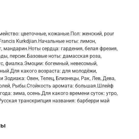
емейство: цветочные, кожаные.Пол: женский, pour
rancis Kurkdjian.Начальные ноты: лимон,
, мандарин.Ноты сердца: гардения, белая фрезия,
рды, персик.Базовые ноты: дамасская роза,
ус, фиалка.Эмоции: богемный, невесомый,
ный.Для какого возраста: для молодёжи,
 Зодиака: Овен, Телец, Близнецы, Рак, Лев, Дева,
одолей, Рыбы.Стойкость аромата: большая.Шлейф
ода: зима, осень.Для какого времени суток: утро,
.Русская транскрипция названия: барберри май
ты