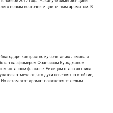
л в ноябре 2017 года. Накануне зимы женщины
 лето новым восточным цветочным ароматом. В
 благодаря контрастному сочетанию лимона и
аботан парфюмером Франсисом Куркджяном.
ном янтарном флаконе. Ее лицом стала актриса
патели отмечают, что духи невероятно стойкие,
 Но летом этот аромат покажется тяжелым.