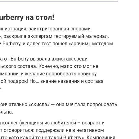
rberry на стол!
инистрация, заинтригованная спорами
», раскрыла экспертам тестируемый материал.
 Burberry, и далее тест пошел «зрячим» методом.
а от Burberry вызвала ажиотаж среди
ского состава. Конечно, мало кто мог не
ампании, и желание попробовать новинку
акой подарок! Но… знание названия и состава
.
окончательно «скисла» — она мечтала попробовать
ольна.
а коллег (женщины из любителей – возраст и
ит оговориться: поддержали не в негативном
что «это какой-то не такой Burberry». Композиция