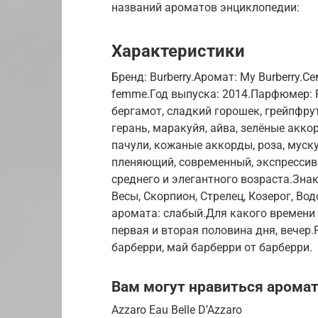
названий ароматов энциклопедии:
Характеристики
Бренд: Burberry.Аромат: My Burberry.С
femme.Год выпуска: 2014.Парфюмер: F
бергамот, сладкий горошек, грейпфрут
герань, маракуйя, айва, зелёные акко
пачули, кожаные аккорды, роза, муск
пленяющий, современный, экспрессив
среднего и элегантного возраста.Знаки
Весы, Скорпион, Стрелец, Козерог, В
аромата: слабый.Для какого времени г
первая и вторая половина дня, вечер
барберри, май барберри от барберри.
Вам могут нравиться арома
Azzaro Eau Belle D’Azzaro