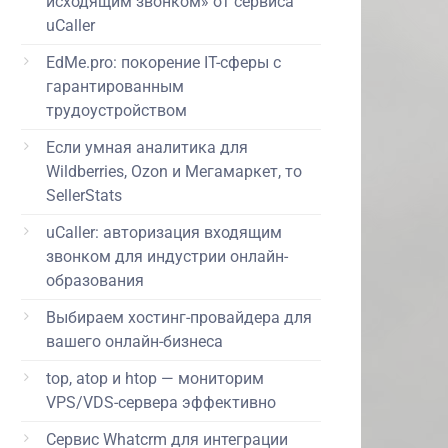
исходящим звонком» от сервиса
uCaller
EdMe.pro: покорение IT-сферы с
гарантированным
трудоустройством
Если умная аналитика для
Wildberries, Ozon и Мегамаркет, то
SellerStats
uCaller: авторизация входящим
звонком для индустрии онлайн-
образования
Выбираем хостинг-провайдера для
вашего онлайн-бизнеса
top, atop и htop — мониторим
VPS/VDS-сервера эффективно
Сервис Whatcrm для интеграции