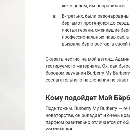
же, в целом, им понравилась.
В-третьих, были разочарованы
бергамот протянулся до сердца
листья герани, сменившие берг
профессиональных навыках, а 
вызвала бурю восторга своей
Сказать честно, на мой взгляд, Адми
тестируемого материала. Ох, как бы 
базовом звучании Burberry My Burberry
сослагательного наклонения не знает
Кому подойдет Май Бёр
Подытожим. Burberry My Burberry — о
новаторстве, он обладает и очень кр
парфюм разительно отличается от общ
композиция