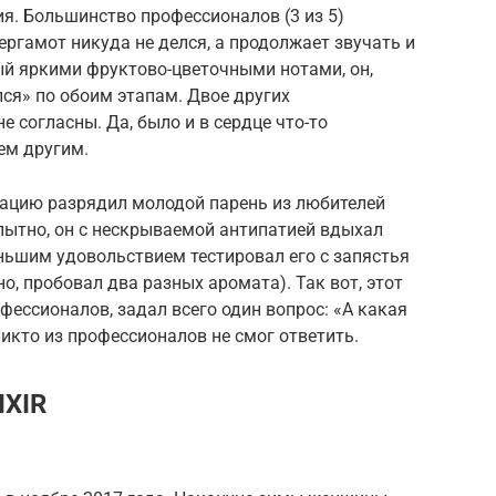
ия. Большинство профессионалов (3 из 5)
ергамот никуда не делся, а продолжает звучать и
ый яркими фруктово-цветочными нотами, он,
лся» по обоим этапам. Двое других
 согласны. Да, было и в сердце что-то
сем другим.
туацию разрядил молодой парень из любителей
бопытно, он с нескрываемой антипатией вдыхал
еньшим удовольствием тестировал его с запястья
о, пробовал два разных аромата). Так вот, этот
ессионалов, задал всего один вопрос: «А какая
Никто из профессионалов не смог ответить.
IXIR