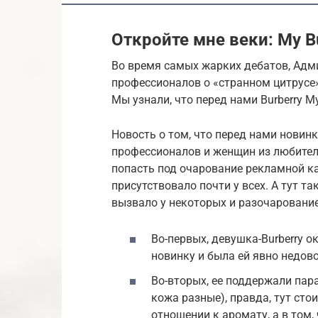
Откройте мне веки: My Bu
Во время самых жарких дебатов, Адм
профессионалов о «странном цитрусе
Мы узнали, что перед нами Burberry My
Новость о том, что перед нами новинк
профессионалов и женщин из любитель
попасть под очарование рекламной к
присутствовало почти у всех. А тут т
вызвало у некоторых и разочарование
Во-первых, девушка-Burberry 
новинку и была ей явно недов
Во-вторых, ее поддержали пар
кожа разные), правда, тут сто
отношении к аромату, а в том, 