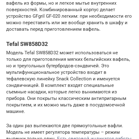
вафель из формы, но и легкое мытье внутренних
поверхностей. Комбинированный корпус делает
устройство GFgril GF-020 легким: при необходимости его
можно переставить или же вообще хранить в шкафу и
доставать перед приготовлением вафель.
Tefal SW858D32
Модель Tefal SW858D32 может использоваться не
только для приготовления мягких бельгийских вафель,
но и треугольных бутербродов-сэндвичей. Это
мультифункциональное устройство входит в
тефалевскую линейку Snack Collection и именуется
сэндвичницей. В комплект входят специальные
съемные насадки, которые легко вынимаются из
прибора. Они покрыты классическим антипригарным
покрытием, и их можно мыть даже в посудомоечной
машине.
За один раз выпекаются две прямоугольные вафли.
Модель не имеет регулятора температуры – режим
выпечки только один.
Есть световой индикатор работы
.