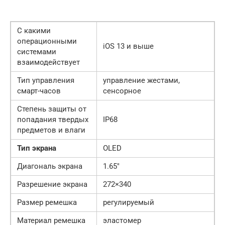
С какими
операционными
iOS 13 и выше
системами
взаимодействует
Тип управления
управление жестами,
смарт-часов
сенсорное
Степень защиты от
попадания твердых
IP68
предметов и влаги
Тип экрана
OLED
Диагональ экрана
1.65″
Разрешение экрана
272×340
Размер ремешка
регулируемый
Материал ремешка
эластомер