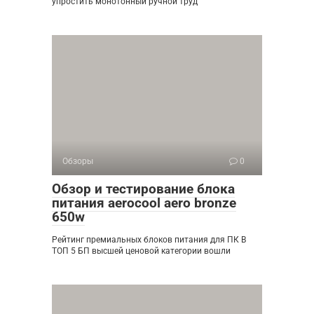
упростить монотонный ручной труд
Обзоры
0
Обзор и тестирование блока
питания aerocool aero bronze
650w
Рейтинг премиальных блоков питания для ПК В
ТОП 5 БП высшей ценовой категории вошли