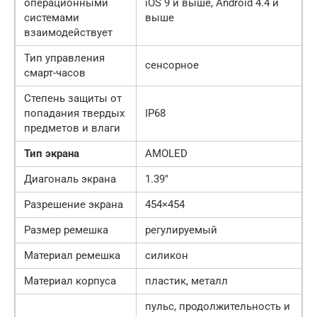
операционными
iOS 9 и выше, Android 4.4 и
системами
выше
взаимодействует
Тип управления
сенсорное
смарт-часов
Степень защиты от
попадания твердых
IP68
предметов и влаги
Тип экрана
AMOLED
Диагональ экрана
1.39″
Разрешение экрана
454×454
Размер ремешка
регулируемый
Материал ремешка
силикон
Материал корпуса
пластик, металл
пульс, продолжительность и