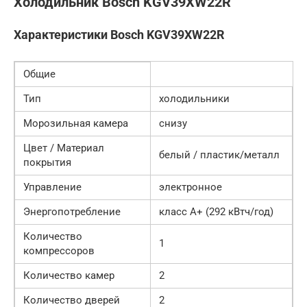
Холодильник Bosch KGV39XW22R
Характеристики Bosch KGV39XW22R
Общие
Тип
холодильники
Морозильная камера
снизу
Цвет / Материал
белый / пластик/металл
покрытия
Управление
электронное
Энергопотребление
класс A+ (292 кВтч/год)
Количество
1
компрессоров
Количество камер
2
Количество дверей
2