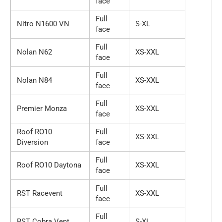
face
Full
Nitro N1600 VN
S-XL
face
Full
Nolan N62
XS-XXL
face
Full
Nolan N84
XS-XXL
face
Full
Premier Monza
XS-XXL
face
Roof RO10
Full
XS-XXL
Diversion
face
Full
Roof RO10 Daytona
XS-XXL
face
Full
RST Racevent
XS-XXL
face
Full
RST Cobra Vent
S-XL