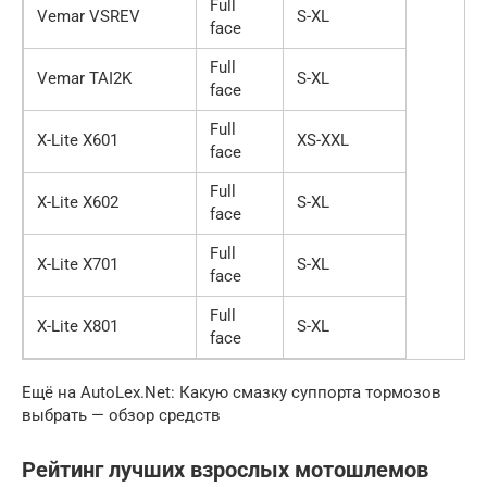
Full
Vemar VSREV
S-XL
face
Full
Vemar TAI2K
S-XL
face
Full
X-Lite X601
XS-XXL
face
Full
X-Lite X602
S-XL
face
Full
X-Lite X701
S-XL
face
Full
X-Lite X801
S-XL
face
Ещё на AutoLex.Net: Какую смазку суппорта тормозов
выбрать — обзор средств
Рейтинг лучших взрослых мотошлемов