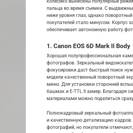
колесико вынесены популярные режи
пальца во время съемки. С выдвижн
ниже уровня глаз, однако поворотный
покупателей стало минусом. Корпус 
обеспечивает автономную работу фот
1. Canon EOS 6D Mark II Body
Хорошая полупрофессиональная кам
фотографов. Зеркальный видоискател
фокусировки даст быстрый поиск нуж
модели качественный поворотный экр
меню. Для установки сторонней вспыш
башмак и E-TTL II замер. Благодаря с
материалами можно поделиться сразу
Полнокадровый зеркальный фотоаппар
и качественную детализацию кадров.
фотографий, но покупатели отмечают,