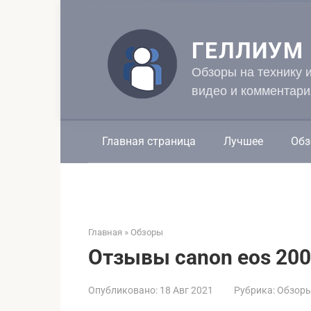
Перейти
к
контенту
ГЕЛЛИУМ
Обзоры на технику 
видео и комментари
Главная страница
Лучшее
Обз
Главная
»
Обзоры
Отзывы canon eos 2000
Опубликовано:
18 Авг 2021
Рубрика:
Обзор