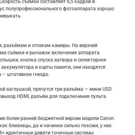
корость съемки составляет 6,5 кадров в
пус полупрофессионального фотоаппарата хорошо
привыкать.
, разъёмам и отсекам камеры. На верхней
има съёмки и рычажок включения аппарата.
спышки, кнопка спуска затвора и селекторное
я аккумулятора и карты памяти, они находятся
 – штативное гнездо.
вой заглушкой, прячутся три разъёма — мини USD
овыход HDMI, разъём для подключения пульта
ие более ранней бюджетной версии модели Canon
ак близнецы, да и начинки сильно похожи, у них
 4+ идентичные девяти точечные системы