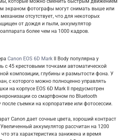
мы, которые можно сменить быстрым движением
ым экраном фотографы могут снимать выше или
 механизм отсутствует, что для некоторых
защищен от дождя и пыли, аккумулятор
оаппарата более чем на 1000 кадров.
ера
Canon EOS 6D Mark
II Body популярна у
ь с 45 крестовыми точками автоматической
ной композиции, глубины и размытости фона. У
ан, с которого можно полноценно управлять
ки на корпусе EOS 6D Mark II предусмотрен
инхронизации со смартфоном по Bluetooth
 после съемки на корпоративе или фотосессии.
ат Canon дает сочные цвета, хороший контраст
 Увеличенный аккумулятор рассчитан на 1200
 что эта характеристика занижена и время