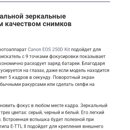
альной зеркальные
м качеством снимков
фотоаппарат
Canon EOS 250D Kit
подойдет для
оискатель с 9 точками фокусировки показывает
кономично расходует заряд батареи. Благодаря
усируется на глазах, даже если модель находится
яет 5 кадров в секунду. Поворотный экран
обычными ракурсами или сделать селфи на
ановить фокус в любом месте кадра. Зеркальный
рех цветах: серый, черный и белый. Его легкий
. Встроенная вспышка будет полезной при
ипа E-TTL II подойдет для крепления внешнего