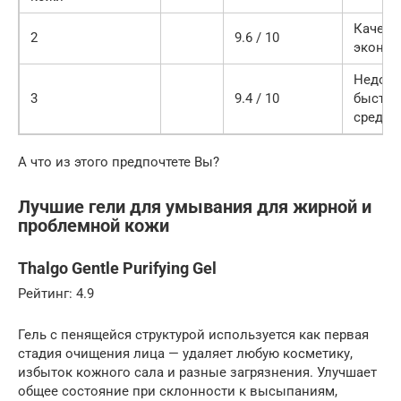
Качест
2
9.6 / 10
эконом
Недоро
3
9.4 / 10
быстро
средст
А что из этого предпочтете Вы?
Лучшие гели для умывания для жирной и
проблемной кожи
Thalgo Gentle Purifying Gel
Рейтинг: 4.9
Гель с пенящейся структурой используется как первая
стадия очищения лица — удаляет любую косметику,
избыток кожного сала и разные загрязнения. Улучшает
общее состояние при склонности к высыпаниям,