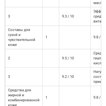
масло
Эффек
3
9.3 / 10
средст
витами
Составы для
сухой и
1
9.8 / 10
чувствительной
кожи
Средст
2
9.5 / 10
гиалур
кислот
Натура
3
9.2 / 10
состав
примен
Средства для
жирной и
1
9.8 / 10
комбинированной
кожи