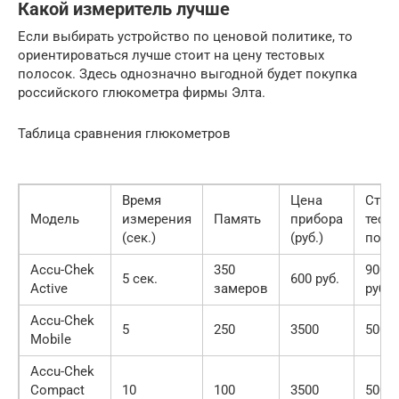
Какой измеритель лучше
Если выбирать устройство по ценовой политике, то
ориентироваться лучше стоит на цену тестовых
полосок. Здесь однозначно выгодной будет покупка
российского глюкометра фирмы Элта.
Таблица сравнения глюкометров
Время
Цена
Стои
Модель
измерения
Память
прибора
тест
(сек.)
(руб.)
поло
Accu-Chek
350
900-1
5 сек.
600 руб.
Active
замеров
руб.
Accu-Chek
5
250
3500
500
Mobile
Accu-Chek
Compact
10
100
3500
500