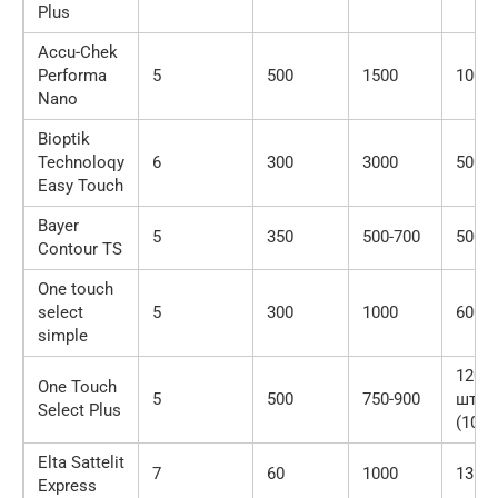
Plus
Accu-Chek
Performa
5
500
1500
1000
Nano
Bioptik
Technoloqy
6
300
3000
500
Easy Touch
Bayer
5
350
500-700
500
Contour TS
One touch
select
5
300
1000
600
simple
1200 
One Touch
5
500
750-900
шт.),
Select Plus
(100 
Elta Sattelit
7
60
1000
1350
Express