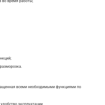
в во время работы;
нкций;
 разморозка.
нащенная всеми необходимыми функциями по
удобство эксплуатации.