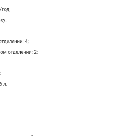
/год;
ху;
тделении: 4;
ом отделении: 2;
;
 л.