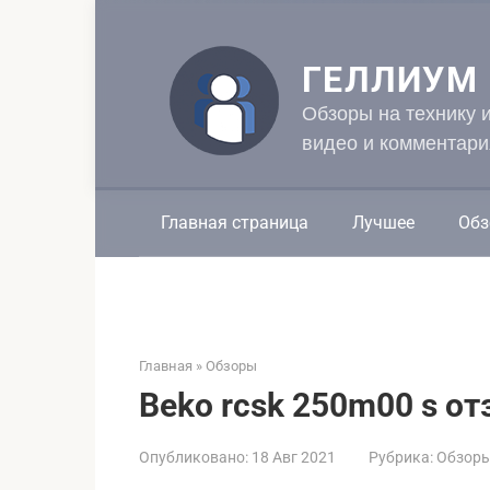
Перейти
к
контенту
ГЕЛЛИУМ
Обзоры на технику 
видео и комментари
Главная страница
Лучшее
Обз
Главная
»
Обзоры
Beko rcsk 250m00 s о
Опубликовано:
18 Авг 2021
Рубрика:
Обзор