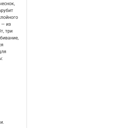
чеснок,
арубит
слойного
 — из
т, три
бивание,
ся
для
ы:
и.