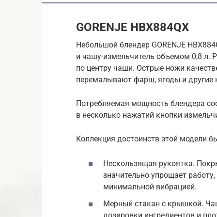
GORENJE HBX884QX
Небольшой блендер GORENJE HBX884QX
и чашу-измельчитель объемом 0,8 л.
по центру чаши. Острые ножи качест
перемалывают фарш, ягоды и другие 
Потребляемая мощность блендера сост
в несколько нажатий кнопки измельч
Коллекция достоинств этой модели б
Нескользящая рукоятка. Покр
значительно упрощает работу,
минимальной вибрацией.
Мерный стакан с крышкой. Ча
дозировки ингредиентов и пл