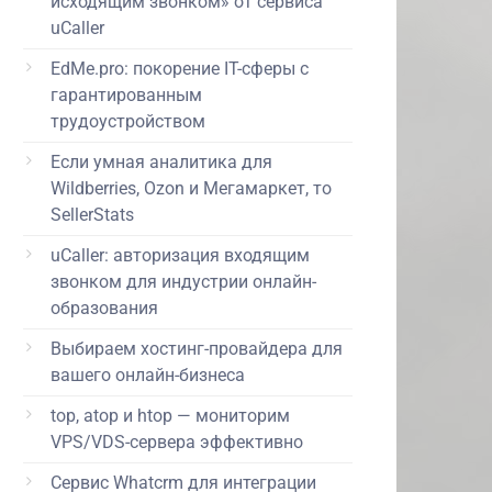
исходящим звонком» от сервиса
uCaller
EdMe.pro: покорение IT-сферы с
гарантированным
трудоустройством
Если умная аналитика для
Wildberries, Ozon и Мегамаркет, то
SellerStats
uCaller: авторизация входящим
звонком для индустрии онлайн-
образования
Выбираем хостинг-провайдера для
вашего онлайн-бизнеса
top, atop и htop — мониторим
VPS/VDS-сервера эффективно
Сервис Whatcrm для интеграции