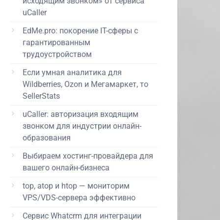
исходящим звонком» от сервиса
uCaller
EdMe.pro: покорение IT-сферы с
гарантированным
трудоустройством
Если умная аналитика для
Wildberries, Ozon и Мегамаркет, то
SellerStats
uCaller: авторизация входящим
звонком для индустрии онлайн-
образования
Выбираем хостинг-провайдера для
вашего онлайн-бизнеса
top, atop и htop — мониторим
VPS/VDS-сервера эффективно
Сервис Whatcrm для интеграции