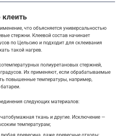
 клеить
рименение, что объясняется универсальностью
евые стержни. Клеевой состав начинает
усов по Цельсию и подходит для склеивания
ать такой нагрев.
котемпературных полиуретановых стержней,
 градусов. Их применяют, если обрабатываемые
ть повышенные температуры, например,
 батареи.
оединения следующих материалов:
опчатобумажная ткань и другие. Исключение —
ысоким температурам;
 любая древесина, даже древесные отходы;