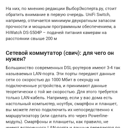
На них, по мнению редакции ВыборЭксперта.ру, стоит
обратить внимание в первую очередь. UniFi Switch,
например, отличается минимум двукратным запасом
прочности и мощным программным обеспечением, а
HiWatch DS-S504P – подачей питания камерам на
расстоянии свыше 200 м
Сетевой коммутатор (свич): для чего он
нужен?
Большинство современных DSL-роутеров имеют 3-4 так
называемых LAN-порта. Эти порты передают данные
сети со скоростью до 1000 Мбит в секунду на
подключенные устройства, и принимают данные
теоретически с той же скоростью. Для этого требуется
только LAN-кабель. Например, если у вас дома есть
настольный компьютер, ноутбук, смартфон и планшет,
вы можете легко подключить их непосредственно к
маршрутизатору (или сделать это через Powerline-
модуль). Смартфоны и планшеты, как правило, не
имеют встроенного LAN-порта и данные передаются по