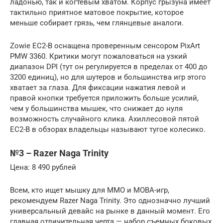
ладонью, так и когтевым хватом. Корпус грызуна имеет
тактильно приятное матовое покрытие, которое
меньше собирает грязь, чем глянцевые аналоги.
Zowie EC2-B оснащена проверенным сенсором PixArt
PMW 3360. Критики могут пожаловаться на узкий
диапазон DPI (тут он регулируется в пределах от 400 до
3200 единиц), но для шутеров и большинства игр этого
хватает за глаза. Для фиксации нажатия левой и
правой кнопки требуется приложить больше усилий,
чем у большинства мышек, что снижает до нуля
возможность случайного клика. Ахиллесовой пятой
EC2-B в обзорах владельцы называют тугое колесико.
№3 – Razer Naga Trinity
Цена: 8 490 рублей
Всем, кто ищет мышку для ММО и MOBA-игр,
рекомендуем Razer Naga Trinity. Это однозначно лучший
универсальный девайс на рынке в данный момент. Его
главная отличительная черта — набор съемных боковых