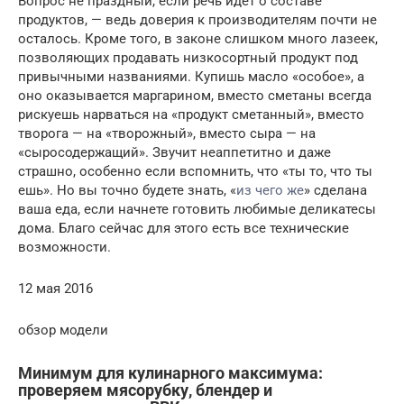
Вопрос не праздный, если речь идет о составе
продуктов, — ведь доверия к производителям почти не
осталось. Кроме того, в законе слишком много лазеек,
позволяющих продавать низкосортный продукт под
привычными названиями. Купишь масло «особое», а
оно оказывается маргарином, вместо сметаны всегда
рискуешь нарваться на «продукт сметанный», вместо
творога — на «творожный», вместо сыра — на
«сыросодержащий». Звучит неаппетитно и даже
страшно, особенно если вспомнить, что «ты то, что ты
ешь». Но вы точно будете знать, «
из чего же
» сделана
ваша еда, если начнете готовить любимые деликатесы
дома. Благо сейчас для этого есть все технические
возможности.
12 мая 2016
обзор модели
Минимум для кулинарного максимума:
проверяем мясорубку, блендер и