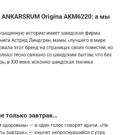
а ANKARSRUM Origina AKM6220: а мы
насыщенную историю имеет шведская фирма
книги Астрид Линдгрен, мамы «лучшего в мире
вала этот бренд на страницах своих повестей, но
олько тесно связано со шведским бытом, что без
рь, в ХХI веке, исконно шведская техника
и не только завтрак…
 здоровым» — в один голос говорят врачи. «Не
ить завтрак», — хнычет непроснувшийся с утра