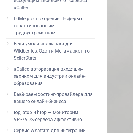
исходящим звонком» от сервиса
uCaller
EdMe.pro: покорение IT-сферы с
гарантированным
трудоустройством
Если умная аналитика для
Wildberries, Ozon и Мегамаркет, то
SellerStats
uCaller: авторизация входящим
звонком для индустрии онлайн-
образования
Выбираем хостинг-провайдера для
вашего онлайн-бизнеса
top, atop и htop — мониторим
VPS/VDS-сервера эффективно
Сервис Whatcrm для интеграции