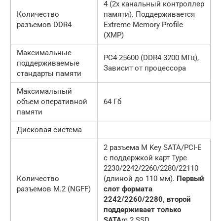
4 (2х канальный контроллер
Количество
памяти). Поддерживается
разъемов DDR4
Extreme Memory Profile
(XMP)
Максимальные
PC4-25600 (DDR4 3200 МГц),
поддерживаемые
Зависит от процессора
стандарты памяти
Максимальный
объем оперативной
64 Гб
памяти
Дисковая система
2 разъема M Key SATA/PCI-E
с поддержкой карт Type
2230/2242/2260/2280/22110
Количество
(длиной до 110 мм).
Первый
разъемов M.2 (NGFF)
слот формата
2242/2260/2280, второй
поддерживает только
SATA
m.2 SSD