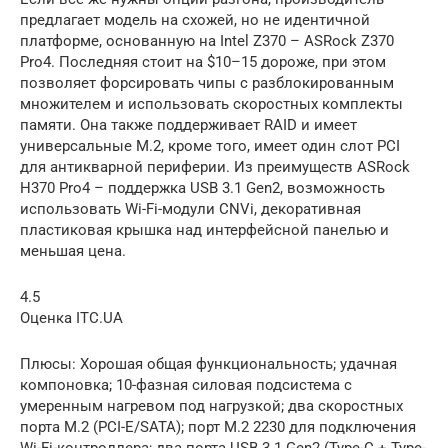
предлагает модель на схожей, но не идентичной
платформе, основанную на Intel Z370 – ASRock Z370
Pro4. Последняя стоит на $10–15 дороже, при этом
позволяет форсировать чипы c разблокированным
множителем и использовать скоростных комплекты
памяти. Она также поддерживает RAID и имеет
универсальные M.2, кроме того, имеет один слот PCI
для антикварной периферии. Из преимуществ ASRock
H370 Pro4 – поддержка USB 3.1 Gen2, возможность
использовать Wi-Fi-модули CNVi, декоративная
пластиковая крышка над интерфейсной панелью и
меньшая цена.
4.5
Оценка ITC.UA
Плюсы: Хорошая общая функциональность; удачная
компоновка; 10-фазная силовая подсистема с
умеренным нагревом под нагрузкой; два скоростных
порта M.2 (PCI-E/SATA); порт M.2 2230 для подключения
Wi-Fi-контроллера; два порта USB 3.1 Gen2 (Type-C + Type-