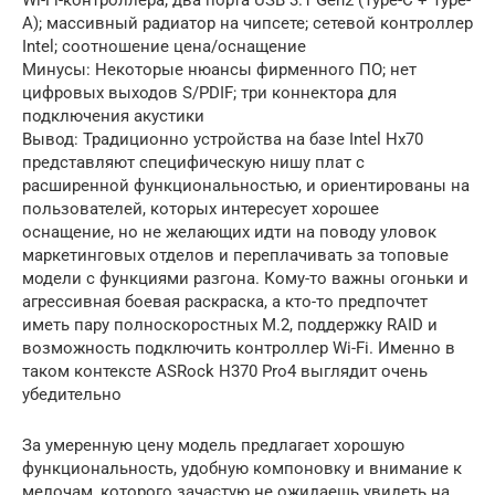
A); массивный радиатор на чипсете; сетевой контроллер
Intel; соотношение цена/оснащение
Минусы: Некоторые нюансы фирменного ПО; нет
цифровых выходов S/PDIF; три коннектора для
подключения акустики
Вывод: Традиционно устройства на базе Intel Hx70
представляют специфическую нишу плат с
расширенной функциональностью, и ориентированы на
пользователей, которых интересует хорошее
оснащение, но не желающих идти на поводу уловок
маркетинговых отделов и переплачивать за топовые
модели с функциями разгона. Кому-то важны огоньки и
агрессивная боевая раскраска, а кто-то предпочтет
иметь пару полноскоростных M.2, поддержку RAID и
возможность подключить контроллер Wi-Fi. Именно в
таком контексте ASRock H370 Pro4 выглядит очень
убедительно
За умеренную цену модель предлагает хорошую
функциональность, удобную компоновку и внимание к
мелочам, которого зачастую не ожидаешь увидеть на