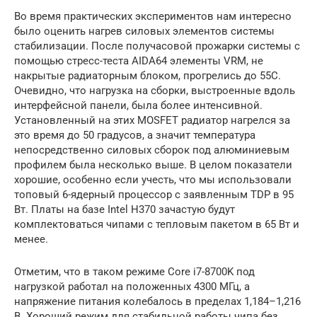
Во время практических экспериментов нам интересно
было оценить нагрев силовых элементов системы
стабилизации. После получасовой прожарки системы с
помощью стресс-теста AIDA64 элементы VRM, не
накрытые радиаторным блоком, прогрелись до 55С.
Очевидно, что нагрузка на сборки, выстроенные вдоль
интерфейсной панели, была более интенсивной.
Установленный на этих MOSFET радиатор нагрелся за
это время до 50 градусов, а значит температура
непосредственно силовых сборок под алюминиевым
профилем была несколько выше. В целом показатели
хорошие, особенно если учесть, что мы использовали
топовый 6-ядерный процессор с заявленным TDP в 95
Вт. Платы на базе Intel H370 зачастую будут
комплектоваться чипами с тепловым пакетом в 65 Вт и
менее.
Отметим, что в таком режиме Core i7-8700K под
нагрузкой работал на положенных 4300 МГц, а
напряжение питания колебалось в пределах 1,184–1,216
В. Хороший режим для стабильной работы чипа без