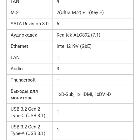
FAN
4
M.2
2(Ultra M.2) + 1(Key E)
SATA Revision 3.0
6
Aудиокодек
Realtek ALC892 (7.1)
Ethernet
Intel I219V (GbE)
LAN
1
Audio
3
Thunderbolt
—
Выходы для
1xD-Sub, 1xHDMI, 1xDVI-D
монитора
USB 3.2 Gen 2
1
Type-C (USB 3.1)
USB 3.2 Gen 2
1
Type-A (USB 3.1)