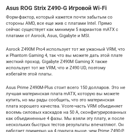
Asus ROG Strix Z490-G Игровой Wi-Fi
Форм-фактор, который кажется почти забытым со
стороны AMD, все еще жив с платами Intel. Прямо
сейчас существует как минимум 5 вариантов mATX с
платами от Asrock, Asus, Gigabyte и MSI.
Asrock Z490M Pro4 использует тот же ужасный VRM, что
и Phantom Gaming 4, так что вы можете дать этой плате
жесткий проход. Gigabyte Z490M Gaming X также
использует тот же VRM, что и Z490 UD, поэтому
избегайте этой платы.
Asus Prime Z490M-Plus стоит всего 150 долларов. Это не
лучшая материнская плата mATX, которую вы можете
купить, но мы рады сообщить, что это материнская
плата хорошего качества. Vcore-часть VRM объединяет
восемь силовых каскадов на 50 А, сконфигурированных
как объединенные 4 фазы. Мы взяли эту плату, и после
нескольких быстрых тестов результаты впечатляют. Он
работает примерно на 4 градуса выше, чем Prime Z490-P,