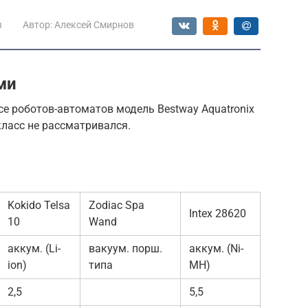
ы
Автор:
Алексей Смирнов
ми
се роботов-автоматов модель Bestway Aquatronix
класс не рассматривался.
Kokido Telsa
Zodiac Spa
Intex 28620
10
Wand
аккум. (Li-
вакуум. порш.
аккум. (Ni-
ion)
типа
MH)
2,5
5,5