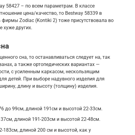
y 58427 – по всем параметрам. В классе
тношение цена/качество, то Bestway 58339 в
 фирмы Zodiac (Kontiki 2) тоже присутствовала во
не хуже других.
сна
ценного сна, то останавливаться следует на, так
анах, а также ортопедических вариантах —
сти, с усиленным каркасом, нескользящим
ля детей. При выборе надувного изделия для
ширину, длину и высоту (толщину) изделия.
6 до 99см, длиной 191см и высотой 22-33см.
37см, длиной 191-203см и высотой 22-48см.
-183см, длиной 200 см и высотой, как у