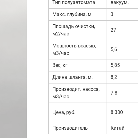
Тип полуавтомата
вакуум.
Макс. глубина, м
3
Площадь очистки,
27
м2/час
Мощность всасыв,
5,6
м3/час
Вес, кг
5,85
Длина шланга, м.
8,2
Производит. насоса,
7-8
м3/час
Цена, руб.
8 300
Производитель
Китай