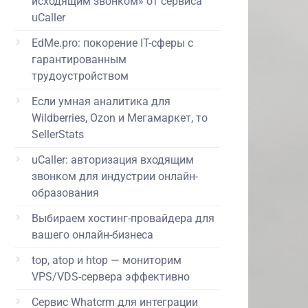
исходящим звонком» от сервиса
uCaller
EdMe.pro: покорение IT-сферы с
гарантированным
трудоустройством
Если умная аналитика для
Wildberries, Ozon и Мегамаркет, то
SellerStats
uCaller: авторизация входящим
звонком для индустрии онлайн-
образования
Выбираем хостинг-провайдера для
вашего онлайн-бизнеса
top, atop и htop — мониторим
VPS/VDS-сервера эффективно
Сервис Whatcrm для интеграции