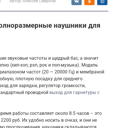
ы
Автор:
Алексей Смирнов
олноразмерные наушники для
е звуковые частоты и щедрый бас, а значит
но (хип-хоп, рэп, рок и поп-музыка). Модель
иапазоном частот (20 — 20000 Гц) и мембраной
обную, плотную посадку для среднего
ход для зарядки, регулятор громкости,
стандартный проводной
выход для гарнитуры с
время работы составляет около 8.5 часов – это
2200 руб. Их удобно носить в очках, и они не
нию прослушивания, наушники складываются