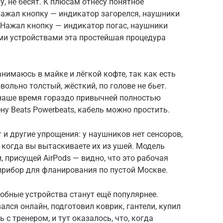
, не бесят. К плюсам отнесу понятное
ажал кнопку — индикатор загорелся, наушники
. Нажал кнопку — индикатор погас, наушники
ми устройствами эта простейшая процедура
нимаюсь в майке и лёгкой кофте, так как есть
вольно толстый, жёсткий, по голове не бьет.
 наше время гораздо привычней полностью
ну Beats Powerbeats, кабель можно простить.
 и другие упрощения: у наушников нет сенсоров,
когда вы вытаскиваете их из ушей. Модель
 присущей AirPods — видно, что это рабочая
 прибор для фланирования по пустой Москве.
обные устройства станут ещё популярнее.
лся онлайн, подготовил коврик, гантели, купил
 с тренером, и тут оказалось, что, когда