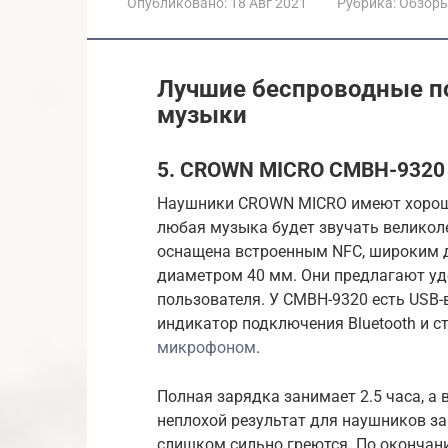
Опубликовано:
18 Авг 2021
Рубрика:
Обзор
Лучшие беспроводные п
музыки
5. CROWN MICRO CMBH-9320
Наушники CROWN MICRO имеют хороши
любая музыка будет звучать великолеп
оснащена встроенным NFC, широким д
диаметром 40 мм. Они предлагают уд
пользователя. У CMBH-9320 есть USB-в
индикатор подключения Bluetooth и 
микрофоном
.
Полная зарядка занимает 2.5 часа, а 
неплохой результат для наушников за 
слишком сильно греются. По оконча