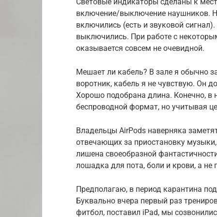
Световые индикаторы сделаны к месту
включение/выключение наушников. Н
включились (есть и звуковой сигнал)
выключились. При работе с некоторы
оказывается совсем не очевидной.
Мешает ли кабель? В зале я обычно за
воротник, кабель я не чувствую. Он до
Хорошо подобрана длина. Конечно, в
беспроводной формат, но учитывая це
Владельцы AirPods наверняка заметят
отвечающих за приостановку музыки, 
лишена своеобразной фантастичности,
лошадка для пота, боли и крови, а не
Предполагаю, в период карантина под
Буквально вчера первый раз тренирова
фитбол, поставил iPad, мы созвонились