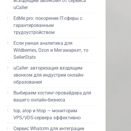
исходящим звонком» от сервиса
uCaller
EdMe.pro: покорение IT-сферы с
гарантированным
трудоустройством
Если умная аналитика для
Wildberries, Ozon и Мегамаркет, то
SellerStats
uCaller: авторизация входящим
звонком для индустрии онлайн-
образования
Выбираем хостинг-провайдера для
вашего онлайн-бизнеса
top, atop и htop — мониторим
VPS/VDS-сервера эффективно
Сервис Whatcrm для интеграции