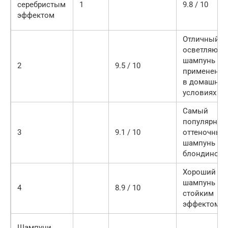
серебристым
1
9.8 / 10
эффектом
Отличный
осветляющ
шампунь дл
2
9.5 / 10
применения
в домашних
условиях
Самый
популярный
3
9.1 / 10
оттеночный
шампунь дл
блондинок
Хороший
шампунь со
4
8.9 / 10
стойким
эффектом
Шампуни