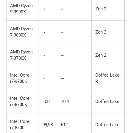
AMD Ryzen
~
~
Zen 2
12
9 3900X
AMD Ryzen
~
~
Zen 2
8 
7 3800X
AMD Ryzen
~
~
Zen 2
8 
7 3700X
Intel Core
Coffee Lake-
~
~
8 
i7-9700K
R
Intel Core
100
70,4
Coffee Lake
6 
i7-8700K
Intel Core
99,98
61,1
Coffee Lake
6 
i7-8700