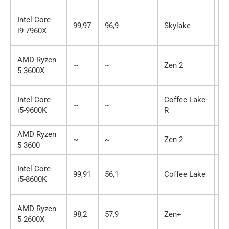
Intel Core
99,97
96,9
Skylake
16
i9-7960X
AMD Ryzen
~
~
Zen 2
6 
5 3600X
Intel Core
Coffee Lake-
~
~
6 
i5-9600K
R
AMD Ryzen
~
~
Zen 2
6 
5 3600
Intel Core
99,91
56,1
Coffee Lake
6 
i5-8600K
AMD Ryzen
98,2
57,9
Zen+
6 
5 2600X