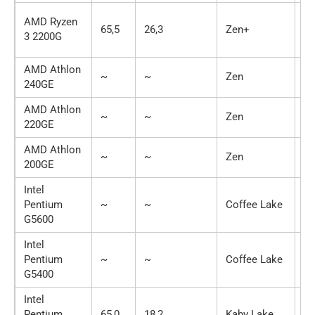
AMD Ryzen
65,5
26,3
Zen+
4 
3 2200G
AMD Athlon
~
~
Zen
2 
240GE
AMD Athlon
~
~
Zen
2 
220GE
AMD Athlon
~
~
Zen
2 
200GE
Intel
Pentium
~
~
Coffee Lake
2 
G5600
Intel
Pentium
~
~
Coffee Lake
2 
G5400
Intel
Pentium
65,0
18,2
Kaby Lake
2 