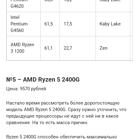
G4620
Intel
Pentium
61,5
17,5
Kaby Lake
2 
G4560
AMD Ryzen
61,1
22,7
Zen
4 
3 1200
№5 – AMD Ryzen 5 2400G
Цена: 9570 рублей
Настало время рассмотреть более дорогостоящую
модель AMD Ryzen 5 2400G. Сразу нужно уточнить, что
предыдущие процессоры не идут с ней ни в какое
сравнение. На то есть масса причин.
Ryzen 5 2400G способен обеспечить максимально