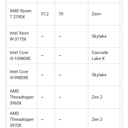
AMD Ryzen
97,2
70
Zen+
8 
7 2700X
Intel Xeon
~
~
Skylake
28
W-3175X
Intel Core
Cascade
~
~
18
i9-10980XE
Lake-X
Intel Core
~
~
Skylake
18
i9-9980XE
AMD
Threadripper
~
~
Zen 2
24
3960X
AMD
Threadripper
~
~
Zen 2
32
3970X