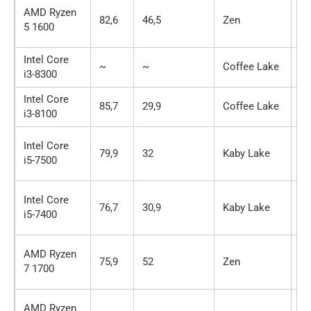
AMD Ryzen
82,6
46,5
Zen
6 
5 1600
Intel Core
~
~
Coffee Lake
4 
i3-8300
Intel Core
85,7
29,9
Coffee Lake
4 
i3-8100
Intel Core
79,9
32
Kaby Lake
4 
i5-7500
Intel Core
76,7
30,9
Kaby Lake
4 
i5-7400
AMD Ryzen
75,9
52
Zen
8 
7 1700
AMD Ryzen