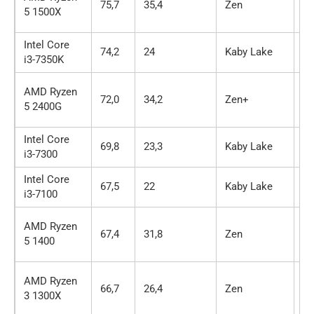
75,7
35,4
Zen
4 
5 1500X
Intel Core
74,2
24
Kaby Lake
2 
i3-7350K
AMD Ryzen
72,0
34,2
Zen+
4 
5 2400G
Intel Core
69,8
23,3
Kaby Lake
2 
i3-7300
Intel Core
67,5
22
Kaby Lake
2 
i3-7100
AMD Ryzen
67,4
31,8
Zen
4 
5 1400
AMD Ryzen
66,7
26,4
Zen
4 
3 1300X