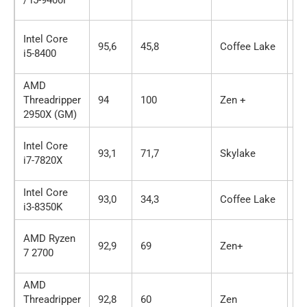
/ i5-9400F
Intel Core
95,6
45,8
Coffee Lake
6 
i5-8400
AMD
Threadripper
94
100
Zen +
16
2950X (GM)
Intel Core
93,1
71,7
Skylake
8 
i7-7820X
Intel Core
93,0
34,3
Coffee Lake
4 
i3-8350K
AMD Ryzen
92,9
69
Zen+
8 
7 2700
AMD
Threadripper
92,8
60
Zen
8 