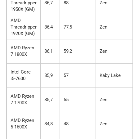
Threadripper
86,7
88
Zen
16
1950X (GM)
AMD
Threadripper
86,4
77,5
Zen
12
1920X (GM)
AMD Ryzen
86,1
59,2
Zen
8 
7 1800X
Intel Core
85,9
57
Kaby Lake
4 
i5-7600
AMD Ryzen
85,7
55
Zen
8 
7 1700X
AMD Ryzen
84,8
48
Zen
6 
5 1600X