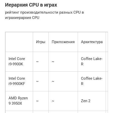
Иерархия CPU в играх
рейтинг производительности разных CPU в
играхиерархия CPU
Яд
Игры
Приложения
Архитектура
п
Intel Core
Coffee Lake-
~
~
8 
i9-9900K
R
Intel Core
Coffee Lake-
~
~
8 
i9-9900KF
R
AMD Ryzen
~
~
Zen 2
16
9 3950X