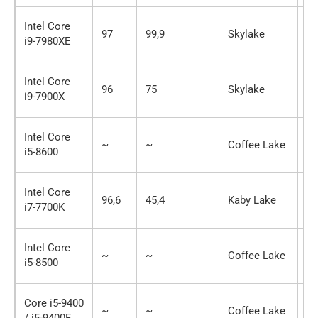
Intel Core
97
99,9
Skylake
18
i9-7980XE
Intel Core
96
75
Skylake
10
i9-7900X
Intel Core
~
~
Coffee Lake
6 
i5-8600
Intel Core
96,6
45,4
Kaby Lake
4 
i7-7700K
Intel Core
~
~
Coffee Lake
6 
i5-8500
Core i5-9400
~
~
Coffee Lake
6 