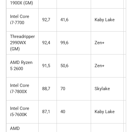
1900X (GM)
Intel Core
92,7
41,6
Kaby Lake
4 
i7-7700
Threadripper
2990WX
92,4
99,6
Zen+
32
(GM)
AMD Ryzen
91,5
50,6
Zen+
6 
5 2600
Intel Core
88,7
70
Skylake
6 
i7-7800X
Intel Core
87,1
40
Kaby Lake
4 
i5-7600K
AMD