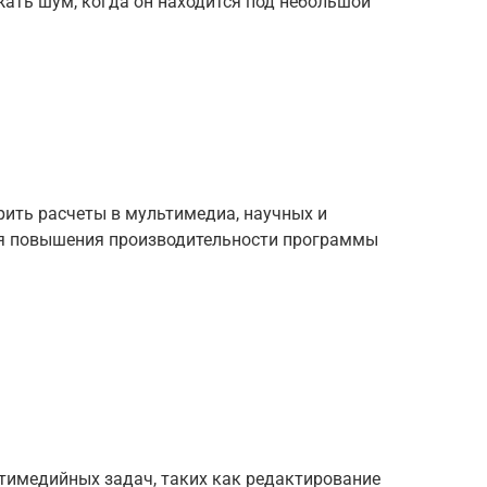
жать шум, когда он находится под небольшой
рить расчеты в мультимедиа, научных и
ля повышения производительности программы
ьтимедийных задач, таких как редактирование