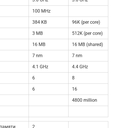
100 MHz
384 KB
96K (per core)
3 MB
512K (per core)
16 MB
16 MB (shared)
7 nm
7 nm
4.1 GHz
4.4 GHz
6
8
6
16
4800 million
 памяти
2