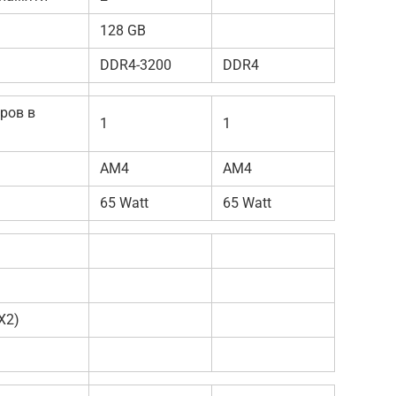
128 GB
DDR4-3200
DDR4
ров в
1
1
AM4
AM4
65 Watt
65 Watt
VX2)