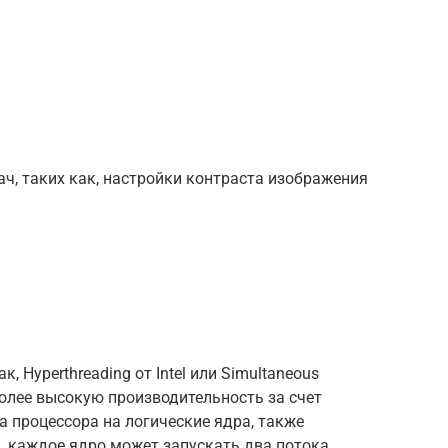
ч, таких как, настройки контраста изображения
, Hyperthreading от Intel или Simultaneous
более высокую производительность за счет
 процессора на логические ядра, также
, каждое ядро может запускать два потока