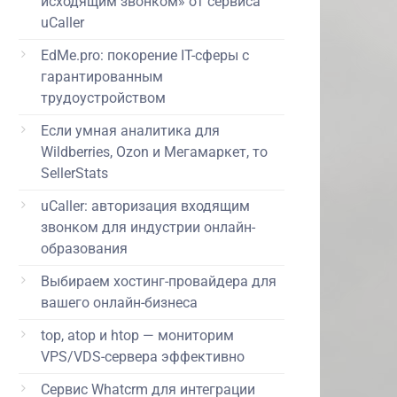
исходящим звонком» от сервиса
uCaller
EdMe.pro: покорение IT-сферы с
гарантированным
трудоустройством
Если умная аналитика для
Wildberries, Ozon и Мегамаркет, то
SellerStats
uCaller: авторизация входящим
звонком для индустрии онлайн-
образования
Выбираем хостинг-провайдера для
вашего онлайн-бизнеса
top, atop и htop — мониторим
VPS/VDS-сервера эффективно
Сервис Whatcrm для интеграции