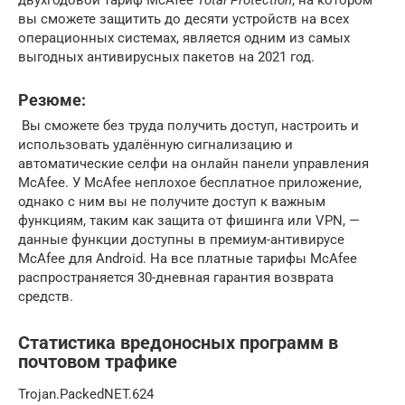
двухгодовой тариф McAfee
Total Protection
, на котором
вы сможете защитить до десяти устройств на всех
операционных системах, является одним из самых
выгодных антивирусных пакетов на 2021 год.
Резюме:
Вы сможете без труда получить доступ, настроить и
использовать удалённую сигнализацию и
автоматические селфи на онлайн панели управления
McAfee. У McAfee неплохое бесплатное приложение,
однако с ним вы не получите доступ к важным
функциям, таким как защита от фишинга или VPN, —
данные функции доступны в премиум-антивирусе
McAfee для Android. На все платные тарифы McAfee
распространяется 30-дневная гарантия возврата
средств.
Статистика вредоносных программ в
почтовом трафике
Trojan.PackedNET.624