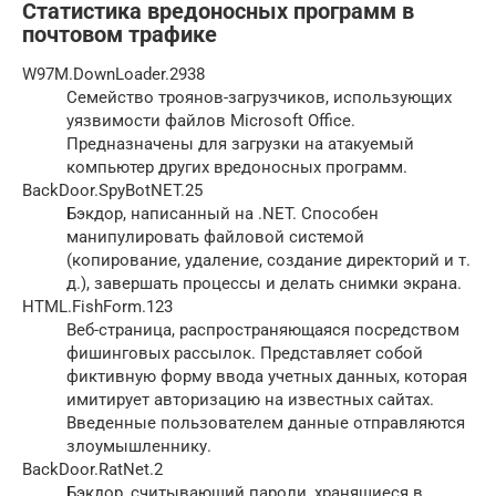
Статистика вредоносных программ в
почтовом трафике
W97M.DownLoader.2938
Семейство троянов-загрузчиков, использующих
уязвимости файлов Microsoft Office.
Предназначены для загрузки на атакуемый
компьютер других вредоносных программ.
BackDoor.SpyBotNET.25
Бэкдор, написанный на .NET. Способен
манипулировать файловой системой
(копирование, удаление, создание директорий и т.
д.), завершать процессы и делать снимки экрана.
HTML.FishForm.123
Веб-страница, распространяющаяся посредством
фишинговых рассылок. Представляет собой
фиктивную форму ввода учетных данных, которая
имитирует авторизацию на известных сайтах.
Введенные пользователем данные отправляются
злоумышленнику.
BackDoor.RatNet.2
Бэкдор, считывающий пароли, хранящиеся в