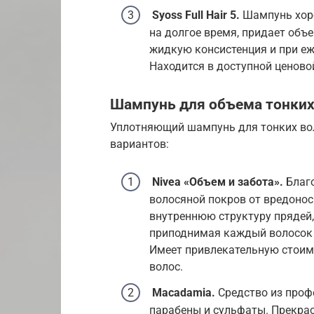
Syoss Full Hair 5.
Шампунь хоро
на долгое время, придает объе
жидкую консистенция и при е
Находится в доступной ценово
Шампунь для объема тонких
Уплотняющий шампунь для тонких вол
вариантов:
Nivea «Объем и забота».
Благо
волосяной покров от вредоно
внутреннюю структуру прядей
приподнимая каждый волосок у
Имеет привлекательную стоимо
волос.
Macadamia.
Средство из профе
парабены и сульфаты. Прекра