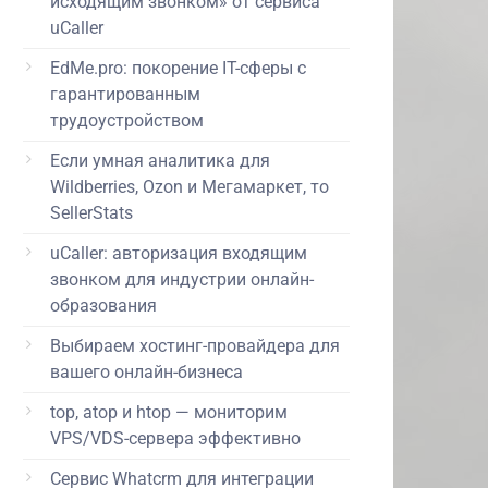
исходящим звонком» от сервиса
uCaller
EdMe.pro: покорение IT-сферы с
гарантированным
трудоустройством
Если умная аналитика для
Wildberries, Ozon и Мегамаркет, то
SellerStats
uCaller: авторизация входящим
звонком для индустрии онлайн-
образования
Выбираем хостинг-провайдера для
вашего онлайн-бизнеса
top, atop и htop — мониторим
VPS/VDS-сервера эффективно
Сервис Whatcrm для интеграции