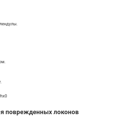
лендулы.
ом.
.
Uhx0
ля поврежденных локонов