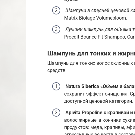
Шампуни в средней ценовой ка
Matrix Biolage Volumebloom.
Лучший шампунь для объема то
Proedit Bounce Fit Shampoo, Curl
Шампунь для тонких и жирн
Шампунь для тонких волос склонных 
средств:
Natura Siberica «Объем и бала
сохранит эффект очищения. Ср
доступной ценовой категории.
Apivita Propoline с крапивой 
волос жирные, а кончики сухие
продуктов: меда, крапивы, эфи
агрессивных веществ в составе