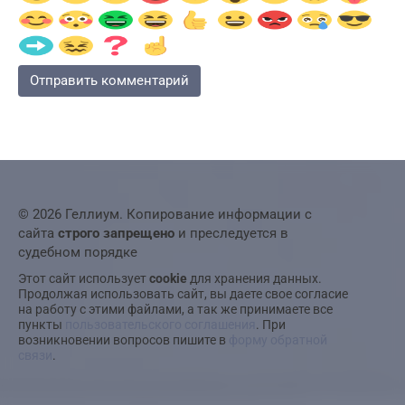
© 2026 Геллиум. Копирование информации с
сайта
строго запрещено
и преследуется в
судебном порядке
Этот сайт использует
cookie
для хранения данных.
Продолжая использовать сайт, вы даете свое согласие
на работу с этими файлами, а так же принимаете все
пункты
пользовательского соглашения
. При
возникновении вопросов пишите в
форму обратной
связи
.