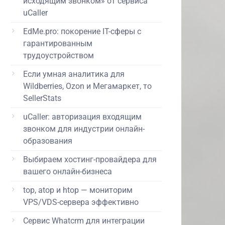
исходящим звонком» от сервиса
uCaller
EdMe.pro: покорение IT-сферы с
гарантированным
трудоустройством
Если умная аналитика для
Wildberries, Ozon и Мегамаркет, то
SellerStats
uCaller: авторизация входящим
звонком для индустрии онлайн-
образования
Выбираем хостинг-провайдера для
вашего онлайн-бизнеса
top, atop и htop — мониторим
VPS/VDS-сервера эффективно
Сервис Whatcrm для интеграции