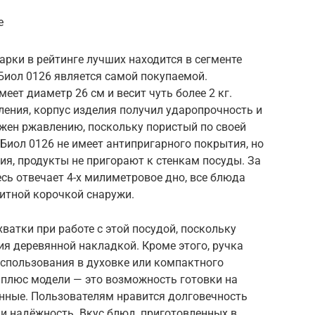
е
рки в рейтинге лучших находится в сегменте
Биол 0126 является самой покупаемой.
еет диаметр 26 см и весит чуть более 2 кг.
ления, корпус изделия получил ударопрочность и
ржен ржавлению, поскольку пористый по своей
 Биол 0126 не имеет антипригарного покрытия, но
ия, продукты не пригорают к стенкам посуды. За
сь отвечает 4-х милиметровое дно, все блюда
итной корочкой снаружи.
ватки при работе с этой посудой, поскольку
ия деревянной накладкой. Кроме этого, ручка
использования в духовке или компактного
 плюс модели — это возможность готовки на
нные. Пользователям нравится долговечность
 и надёжность. Вкус блюд, приготовленных в