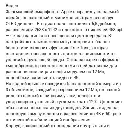
Видео
Флагманский смартфон от Apple сохранил узнаваемый
дизайн, выраженный в минимальных рамках вокруг
OLED-дисплея. Его диагональ составляет 6,5-дюймов,
разрешением 2688 x 1242 и плотностью пикселей 458 ppi
— четкая картинка и насыщенная цветопередача. В
настройках пользователи могут поправить баланс
белого или включить функцию True Tone, которая
выставляет насыщенность цветов в зависимости от
условий окружающей среды. Остался вырез в формате
«моноброви», с расположенными в ней датчиком для
распознавания лица и селфи-модулем на 12 Мп,
способным записывать видео в 4K.
На задней крышке находится блок основной камеры из
3 объективов, каждый с разрешением 12 Мп, но разной
ролью: главный с широким углом, телефото и
ультраширокоугольный с углом захвата 120°. Дополняет
объективы вспышка из двух диодов. Запись видео на
основную камеру ведется в разрешении до 4K и 60 fps с
оптической стабилизацией изображения.
Корпус, защищенный от попадания внутрь пыли и