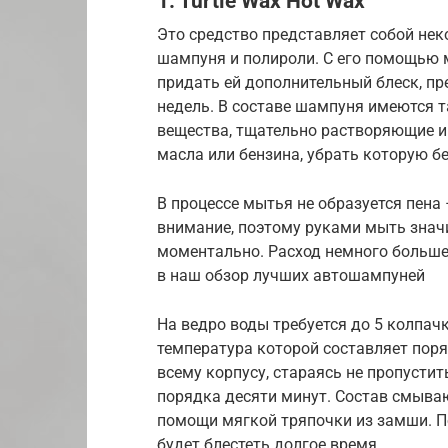
1. Turtle Wax Hot Wax
Это средство представляет собой нек
шампуня и полироли. С его помощью 
придать ей дополнительный блеск, пр
недель. В составе шампуня имеются 
вещества, тщательно растворяющие и
масла или бензина, убрать которую бе
В процессе мытья не образуется пена
внимание, поэтому руками мыть знач
моментально. Расход немного больше
в наш обзор лучших автошампуней
На ведро воды требуется до 5 колпачк
температура которой составляет поря
всему корпусу, стараясь не пропустит
порядка десяти минут. Состав смываю
помощи мягкой тряпочки из замши. П
будет блестеть долгое время.