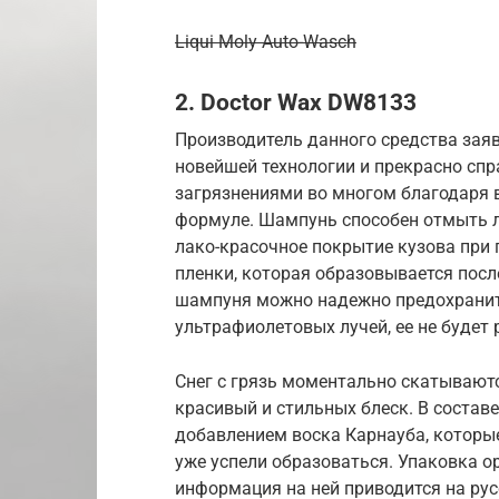
Liqui Moly Auto-Wasch
2. Doctor Wax DW8133
Производитель данного средства заяв
новейшей технологии и прекрасно сп
загрязнениями во многом благодаря
формуле. Шампунь способен отмыть л
лако-красочное покрытие кузова при
пленки, которая образовывается пос
шампуня можно надежно предохранит
ультрафиолетовых лучей, ее не будет 
Снег с грязь моментально скатываютс
красивый и стильных блеск. В соста
добавлением воска Карнауба, котор
уже успели образоваться. Упаковка ор
информация на ней приводится на рус