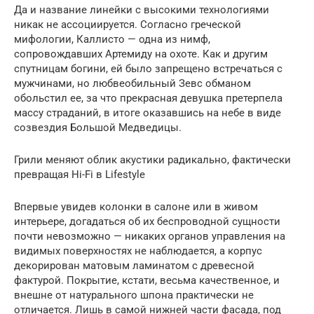
Да и название линейки с высокими технологиями
никак не ассоциируется. Согласно греческой
мифологии, Каллисто — одна из нимф,
сопровождавших Артемиду на охоте. Как и другим
спутницам богини, ей было запрещено встречаться с
мужчинами, но любвеобильный Зевс обманом
обольстил ее, за что прекрасная девушка претерпела
массу страданий, в итоге оказавшись на небе в виде
созвездия Большой Медведицы.
Грили меняют облик акустики радикально, фактически
превращая Hi-Fi в Lifestyle
Впервые увидев колонки в салоне или в живом
интерьере, догадаться об их беспроводной сущности
почти невозможно — никаких органов управления на
видимых поверхностях не наблюдается, а корпус
декорирован матовым ламинатом с древесной
фактурой. Покрытие, кстати, весьма качественное, и
внешне от натурального шпона практически не
отличается. Лишь в самой нижней части фасада, под