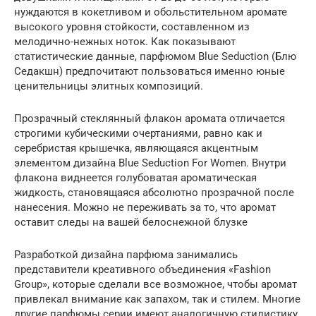
нуждаются в кокетливом и обольстительном аромате
высокого уровня стойкости, составленном из
мелодично-нежных ноток. Как показывают
статистические данные, парфюмом Blue Seduction (Блю
Седакшн) предпочитают пользоваться именно юные
ценительницы элитных композиций.
Прозрачный стеклянный флакон аромата отличается
строгими кубическими очертаниями, равно как и
серебристая крышечка, являющаяся акцентным
элементом дизайна Blue Seduction For Women. Внутри
флакона виднеется голубоватая ароматическая
жидкость, становящаяся абсолютно прозрачной после
нанесения. Можно не переживать за то, что аромат
оставит следы на вашей белоснежной блузке
Разработкой дизайна парфюма занимались
представители креативного объединения «Fashion
Group», которые сделали все возможное, чтобы аромат
привлекал внимание как запахом, так и стилем. Многие
другие парфюмы серии имеют аналогичную стилистику