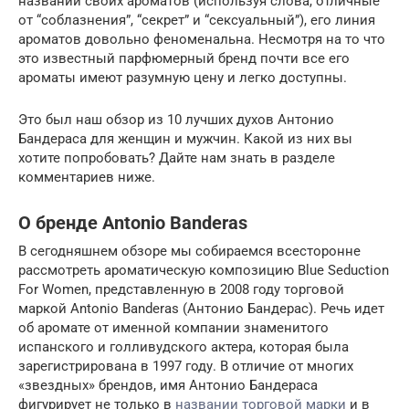
названии своих ароматов (используя слова, отличные
от “соблазнения”, “секрет” и “сексуальный”), его линия
ароматов довольно феноменальна. Несмотря на то что
это известный парфюмерный бренд почти все его
ароматы имеют разумную цену и легко доступны.
Это был наш обзор из 10 лучших духов Антонио
Бандераса для женщин и мужчин. Какой из них вы
хотите попробовать? Дайте нам знать в разделе
комментариев ниже.
О бренде Antonio Banderas
В сегодняшнем обзоре мы собираемся всесторонне
рассмотреть ароматическую композицию Blue Seduction
For Women, представленную в 2008 году торговой
маркой Antonio Banderas (Антонио Бандерас). Речь идет
об аромате от именной компании знаменитого
испанского и голливудского актера, которая была
зарегистрирована в 1997 году. В отличие от многих
«звездных» брендов, имя Антонио Бандераса
фигурирует не только в
названии торговой марки
и в