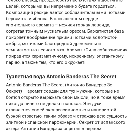
только вперед, преодолевать препятствия и достигать
целей, которыми вы непременно будете гордиться.
Композиция раскрывается соблазнительными нотками
бергамота и яблока. В насыщенном сердце
упоительного аромата – нежная горная лаванда,
согретая томным мускатным орехом. Бархатистая база
покоряет воображение яркими нотками золотистой
амбры, мотивами благородной древесины и
землистостью лесного мха. Аромат «Сила соблазнения»
понравится харизматичному, искреннему, элегантному
парню, а также тем, кто его окружает!
Туалетная вода Antonio Banderas The Secret
Antonio Banderas The Secret (Антонио Бандерас Зе
Секрет) – аромат создан для тух мужчин, которые не
боятся открыто выражать свои мысли, но в тоже время
никогда ничего не делают напоказ. Эти духи
отличаются своей экспрессивностью и напористой
бурной страстью, таким образом отражаю всю сущность
элитной испанской парфюмерии. Секрет от испанского
актера Антония Бандераса спрятан в черном