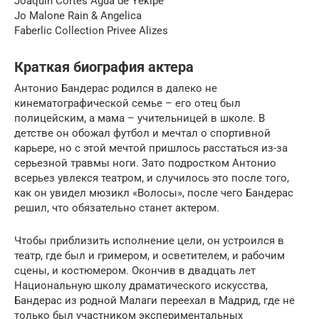
Joaquin Cortes Agua de Yekipe
Jo Malone Rain & Angelica
Faberlic Collection Privee Alizes
Краткая биография актера
Антонио Бандерас родился в далеко не
кинематографической семье – его отец был
полицейским, а мама – учительницей в школе. В
детстве он обожал футбол и мечтал о спортивной
карьере, но с этой мечтой пришлось расстаться из-за
серьезной травмы ноги. Зато подростком Антонио
всерьез увлекся театром, и случилось это после того,
как он увидел мюзикл «Волосы», после чего Бандерас
решил, что обязательно станет актером.
Чтобы приблизить исполнение цели, он устроился в
театр, где был и гримером, и осветителем, и рабочим
сцены, и костюмером. Окончив в двадцать лет
Национальную школу драматического искусства,
Бандерас из родной Малаги переехал в Мадрид, где не
только был участником экспериментальных