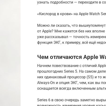
узнать подробности — переходите в со
«Кислород в крови» на Apple Watch Se
Можно ли сказать, что вышеупомянут
от Apple? Мне кажется без них вполн
уже рассказывал — точность измерен
функция ЭКГ, к примеру, всё ещё недо
Чем отличаются Apple Wat
Начнем повествование с отличий Apple
прошлогодних Series 5. На самом деле,
них одинаковый процессор (S5) и то ж
Always-On и опция ЭКГ, чем, как вы п
оснащается всегда включенным альтим
Series 6 в свою очередь заметно выр
возможность измерения уровня насы