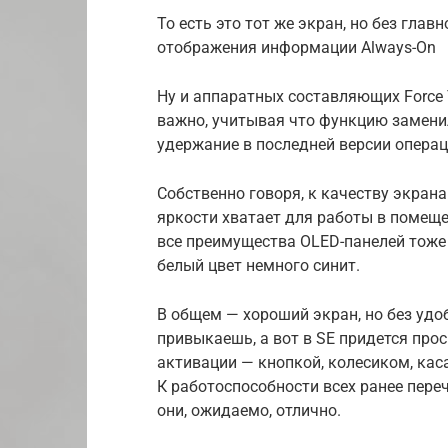
То есть это тот же экран, но без гла
отображения информации Always-On
Ну и аппаратных составляющих Force T
важно, учитывая что функцию замен
удержание в последней версии опера
Собственно говоря, к качеству экрана
яркости хватает для работы в помеще
все преимущества OLED-панелей тоже 
белый цвет немного синит.
В общем — хороший экран, но без удо
привыкаешь, а вот в SE придется про
активации — кнопкой, колесиком, ка
К работоспособности всех ранее пере
они, ожидаемо, отлично.