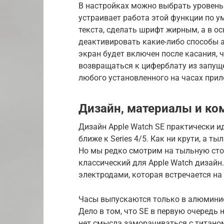
В настройках можно выбрать уровень 
устраивает работа этой функции по 
текста, сделать шрифт жирным, а в о
деактивировать какие-либо способы а
экран будет включен после касания, 
возвращаться к циферблату из запущ
любого установленного на часах прил
Дизайн, материалы и ко
Дизайн Apple Watch SE практически иде
ближе к Series 4/5. Как ни крути, а ты
Но мы редко смотрим на тыльную стор
классический для Apple Watch дизайн.
электродами, которая встречается на к
Часы выпускаются только в алюминиев
Дело в том, что SE в первую очередь н
нет смысла заморачиваться с титаном