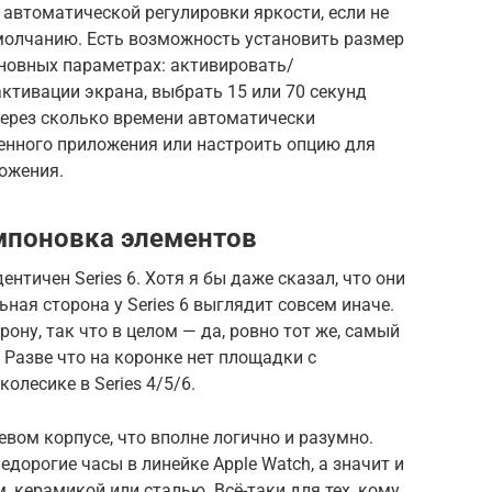
автоматической регулировки яркости, если не
умолчанию. Есть возможность установить размер
сновных параметрах: активировать/
ктивации экрана, выбрать 15 или 70 секунд
через сколько времени автоматически
енного приложения или настроить опцию для
ожения.
мпоновка элементов
нтичен Series 6. Хотя я бы даже сказал, что они
льная сторона у Series 6 выглядит совсем иначе.
ону, так что в целом — да, ровно тот же, самый
 Разве что на коронке нет площадки с
олесике в Series 4/5/6.
ом корпусе, что вполне логично и разумно.
едорогие часы в линейке Apple Watch, а значит и
, керамикой или сталью. Всё-таки для тех, кому