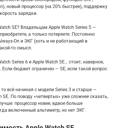
n), новый процессор (на 20% быстрее), поддержку
скорость зарядки.
atch SE? Владельцам Apple Watch Series 5 —
е приобретете, а только потеряете. Постоянно
ways-On и ЭКГ (хоть и не работающий в
акой-то смысл.
tch Series 6 и Apple Watch SE… стоит, наверное,
. Если бюджет ограничен — SE, если такой вопрос
то всё начиная с модели Series 3 и старше —
ch SE. По поводу «четвертых» уже сложнее сказать,
лучше: процессор новее, вдвое больше
егда включенный альтиметр, но нет ЭКГ.
имость Apple Watch SE