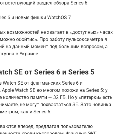
ответствующий раздел обзора Series 6:
ries 6 и новые фишки WatchOS 7
ых возможностей не хватает в «доступных» часах
е можно обойтись. Про работу пульсоксиметра я
ий на данный момент под большим вопросом, а
ступна в Украине.
ch SE от Series 6 и Series 5
 Watch SE от флагманских Series 6 и
 Apple Watch SE во многом похожи на Series 5: у
е количество памяти — 32 ГБ. Но у «пятерки» есть
онимаете, не могут похвастаться SE. Зато новинка
етром, как и Series 6.
ываются вперед, предлагая пользователю
щенности крови кислородом, функцию ЭКГ,