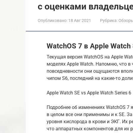
с оценками владельц
Опубликовано:
18 Авг 2021
Рубрика:
Обзор
WatchOS 7 в Apple Watch
Текущая версия WatchOS на Apple Watc
моделях Apple Watch. Напомню, что в
повседневности они ощущаются вполн
чипом S6, последний на какие-то дол
Apple Watch SE vs Apple Watch Series 6
Подробнее об изменениях WatchOS 7 я 
в целом все они применимы и к SE. З
уровня кислорода в крови и ЭКГ. Их 
что аппаратных компонентов для их ра