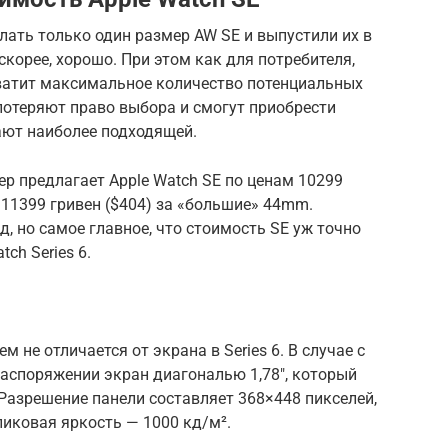
делать только один размер AW SE и выпустили их в
 скорее, хорошо. При этом как для потребителя,
хватит максимальное количество потенциальных
 потеряют право выбора и смогут приобрести
ают наиболее подходящей.
р предлагает Apple Watch SE по ценам 10299
 11399 гривен ($404) за «большие» 44mm.
д, но самое главное, что стоимость SE уж точно
ch Series 6.
м не отличается от экрана в Series 6. В случае с
распоряжении экран диагональю 1,78″, который
 Разрешение панели составляет 368×448 пикселей,
 пиковая яркость — 1000 кд/м².