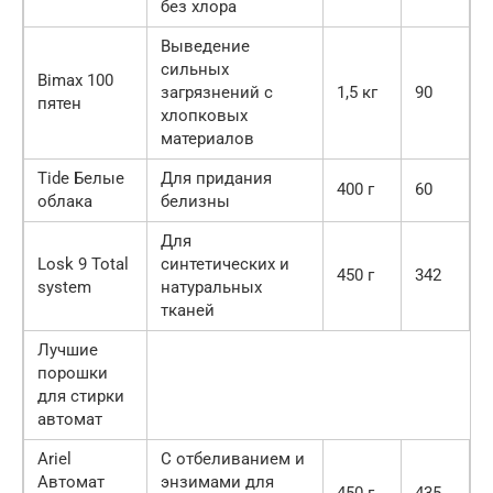
без хлора
Выведение
сильных
Bimax 100
загрязнений с
1,5 кг
90
пятен
хлопковых
материалов
Tide Белые
Для придания
400 г
60
облака
белизны
Для
Losk 9 Total
синтетических и
450 г
342
system
натуральных
тканей
Лучшие
порошки
для стирки
автомат
Ariel
С отбеливанием и
Автомат
энзимами для
450 г
435