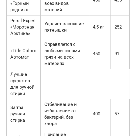
«Горный
всех видов
родник»
материй
Persil Expert
Удаляет засохшие
«Морозная
4,5 кг
252
пятнышки
Арктика»
Справляется с
«Tide Color»
любыми типами
450 г
91
Автомат
грязи на всех
материях
Лучшие
средства
для ручной
стирки
Отбеливание и
Sarma
избавление от
ручная
400 г
57
бактерий, без
стирка
хлора
Придание